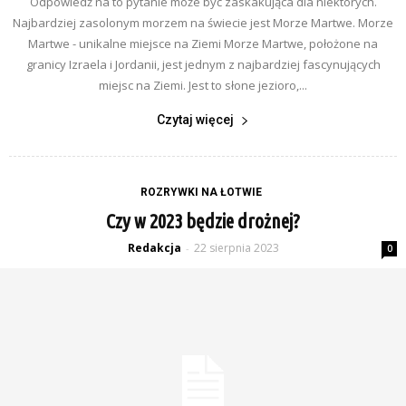
Odpowiedź na to pytanie może być zaskakująca dla niektórych.
Najbardziej zasolonym morzem na świecie jest Morze Martwe. Morze
Martwe - unikalne miejsce na Ziemi Morze Martwe, położone na
granicy Izraela i Jordanii, jest jednym z najbardziej fascynujących
miejsc na Ziemi. Jest to słone jezioro,...
Czytaj więcej
ROZRYWKI NA ŁOTWIE
Czy w 2023 będzie drożnej?
Redakcja
22 sierpnia 2023
-
0