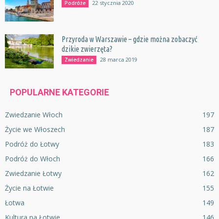
22 stycznia 2020
Podróże
Przyroda w Warszawie – gdzie można zobaczyć
dzikie zwierzęta?
28 marca 2019
Zwiedzanie
POPULARNE KATEGORIE
Zwiedzanie Włoch
197
Życie we Włoszech
187
Podróż do Łotwy
183
Podróż do Włoch
166
Zwiedzanie Łotwy
162
Życie na Łotwie
155
Łotwa
149
Kultura na Łotwie
146