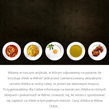
Witamy w naszym artykule, w którym odpowiemy na pytanie: ile
kosztuje chleb w Wilnie? Jeśli jesteś zainteresowany aktualnymi
cenami chleba w stolicy Litwy, to jesteś we właściwym miejscu.
Przygotowaliśmy dla Ciebie informacje na temat cen chleba w różnych
sklepach i piekarniach w Wilnie. Dowiedz się, ile możesz spodziewać
się zapłacić za chleb w tym pięknym mieście. Ceny chleba w Wilnie
Chleb...