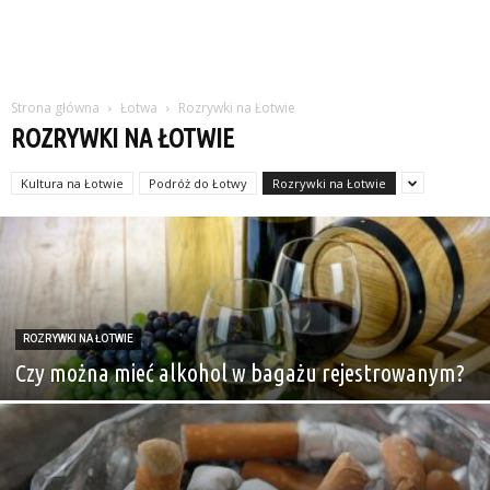
Strona główna
Łotwa
Rozrywki na Łotwie
ROZRYWKI NA ŁOTWIE
Kultura na Łotwie
Podróż do Łotwy
Rozrywki na Łotwie
ROZRYWKI NA ŁOTWIE
Czy można mieć alkohol w bagażu rejestrowanym?