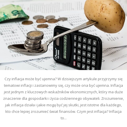
Czy inflacja może być ujemna? W dzisiejszym artykule przyjrzymy się
tematowi inflacji i zastanowimy się, czy może ona być ujemna. Inflacja
jest jednym z kluczowych wskaźników ekonomicznych, który ma duże
znaczenie dla gospodarki i życia codziennego obywateli. Zrozumienie,
jak inflacja działa i jakie mogą być jej skutki, jest istotne dla każdego,
kto chce lepiej zrozumieć świat finansów. Czym jest inflacja? Inflacja
to...