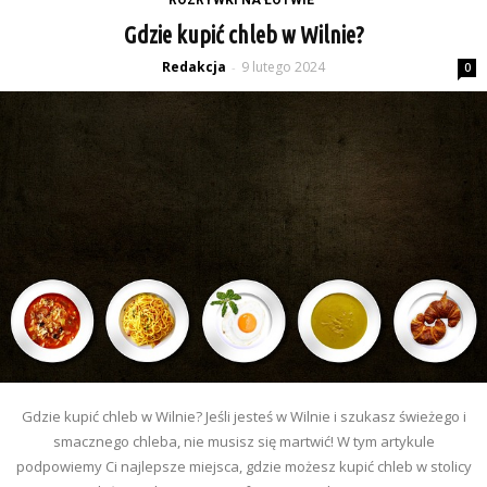
Gdzie kupić chleb w Wilnie?
Redakcja
9 lutego 2024
-
0
Gdzie kupić chleb w Wilnie? Jeśli jesteś w Wilnie i szukasz świeżego i
smacznego chleba, nie musisz się martwić! W tym artykule
podpowiemy Ci najlepsze miejsca, gdzie możesz kupić chleb w stolicy