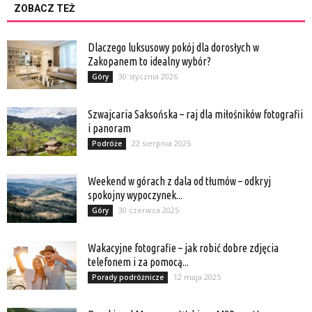
ZOBACZ TEŻ
Dlaczego luksusowy pokój dla dorosłych w
Zakopanem to idealny wybór?
30 stycznia 2026
Góry
Szwajcaria Saksońska – raj dla miłośników fotografii
i panoram
22 sierpnia 2025
Podróże
Weekend w górach z dala od tłumów – odkryj
spokojny wypoczynek...
30 czerwca 2025
Góry
Wakacyjne fotografie – jak robić dobre zdjęcia
telefonem i za pomocą...
12 maja 2025
Porady podróżnicze