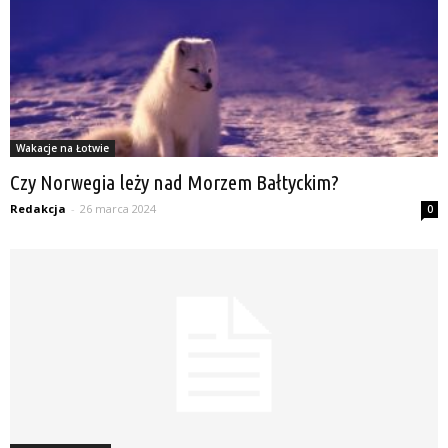
Wakacje na Łotwie
Czy Norwegia leży nad Morzem Bałtyckim?
Redakcja
-
26 marca 2024
0