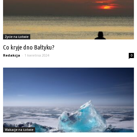
Życie na Łotwie
Co kryje dno Bałtyku?
Redakcja
-
1 kwietnia 2024
0
Wakacje na Łotwie