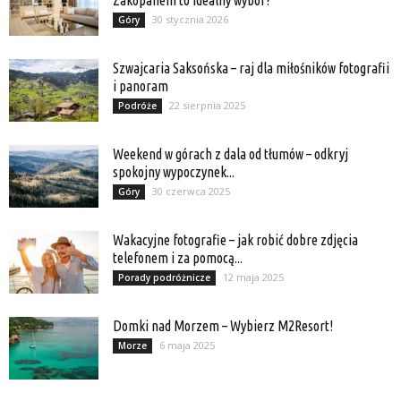
Zakopanem to idealny wybór?
30 stycznia 2026
Góry
Szwajcaria Saksońska – raj dla miłośników fotografii
i panoram
22 sierpnia 2025
Podróże
Weekend w górach z dala od tłumów – odkryj
spokojny wypoczynek...
30 czerwca 2025
Góry
Wakacyjne fotografie – jak robić dobre zdjęcia
telefonem i za pomocą...
12 maja 2025
Porady podróżnicze
Domki nad Morzem – Wybierz M2Resort!
6 maja 2025
Morze