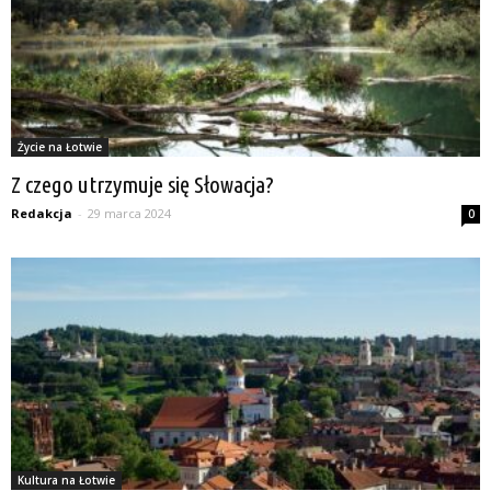
Życie na Łotwie
Z czego utrzymuje się Słowacja?
Redakcja
-
29 marca 2024
0
Kultura na Łotwie