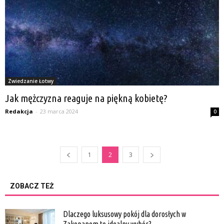
Zwiedzanie Łotwy
Jak mężczyzna reaguje na piękną kobietę?
Redakcja
-
23 marca 2024
0
1
2
3
ZOBACZ TEŻ
Dlaczego luksusowy pokój dla dorosłych w