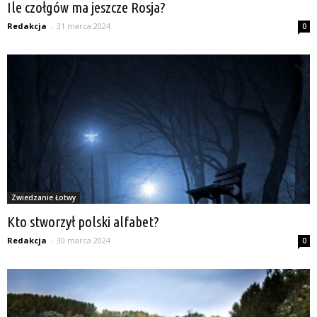
Ile czołgów ma jeszcze Rosja?
Redakcja
-
31 marca 2024
0
Zwiedzanie Łotwy
Kto stworzył polski alfabet?
Redakcja
-
30 marca 2024
0