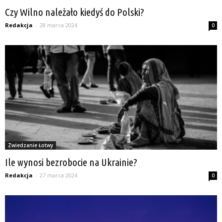
Czy Wilno należało kiedyś do Polski?
Redakcja
-
28 marca 2024
0
Zwiedzanie Łotwy
Ile wynosi bezrobocie na Ukrainie?
Redakcja
-
27 marca 2024
0