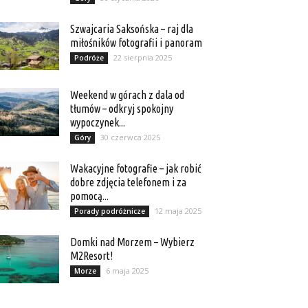
Szwajcaria Saksońska – raj dla
miłośników fotografii i panoram
22 sierpnia 2025
Podróże
Weekend w górach z dala od
tłumów – odkryj spokojny
wypoczynek...
30 czerwca 2025
Góry
Wakacyjne fotografie – jak robić
dobre zdjęcia telefonem i za
pomocą...
12 maja 2025
Porady podróżnicze
Domki nad Morzem – Wybierz
M2Resort!
6 maja 2025
Morze