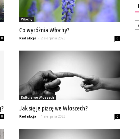
Ka
Włochy
Co wyróżnia Włochy?
Redakcja
-
2 sierpnia 2023
0
0
Kultura we Włoszech
ą?
Jak się je pizzę we Włoszech?
Redakcja
-
1 sierpnia 2023
0
0