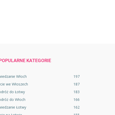
POPULARNE KATEGORIE
wiedzanie Włoch
197
ycie we Włoszech
187
odróż do Łotwy
183
odróż do Włoch
166
wiedzanie Łotwy
162
cie na Łotwie
155