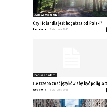
Życie we Włoszech
Czy Holandia jest bogatsza od Polski?
Redakcja
-
3 sierpnia 2023
Podróż do Włoch
Ile trzeba znać języków aby być poliglot
Redakcja
-
2 sierpnia 2023