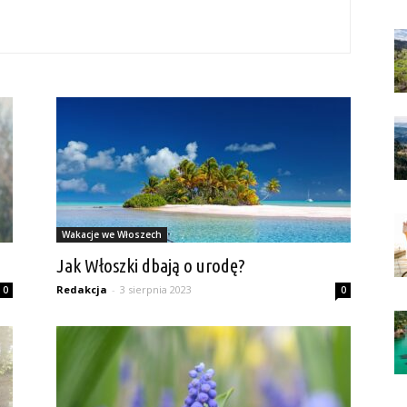
Wakacje we Włoszech
Jak Włoszki dbają o urodę?
Redakcja
-
3 sierpnia 2023
0
0