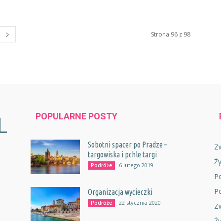
Strona 96 z 98
POPULARNE POSTY
Sobotni spacer po Pradze –
Z
targowiska i pchle targi
Ż
6 lutego 2019
Podróże
P
P
Organizacja wycieczki
22 stycznia 2020
Podróże
Z
Ży