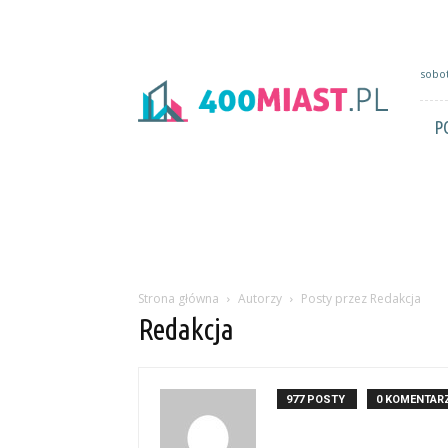
400miast.pl
sobot
P
Strona główna
Autorzy
Posty przez Redakcja
Redakcja
977 POSTY
0 KOMENTAR