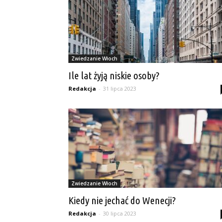
Zwiedzanie Włoch
Ile lat żyją niskie osoby?
Redakcja
-
31 lipca 2023
Zwiedzanie Włoch
Kiedy nie jechać do Wenecji?
Redakcja
-
30 lipca 2023