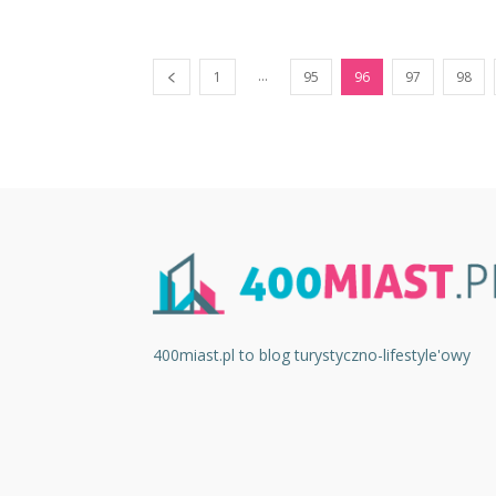
...
1
95
96
97
98
400miast.pl to blog turystyczno-lifestyle'owy