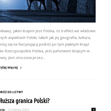
ciekawy, jakim krajem jest Polska, to trafiłeś we właściwe
ch aspektach Polski, takich jak jej geografia, kultura,
gotuj się na fascynującą podróż po tym pięknym kraju!
jako Rzeczpospolita Polska, jest państwem leżącym w
ej. Jest otoczona przez...
zytaj więcej
DRÓŻ DO ŁOTWY
dłuższa granica Polski?
cja
23 lutego 2024
-
0