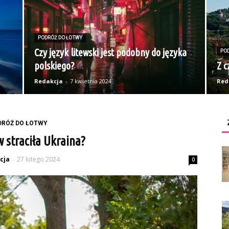
PODRÓŻ DO ŁOTWY
Czy język litewski jest podobny do języka
PO
polskiego?
Z c
Redakcja
-
7 kwietnia 2024
Red
DRÓŻ DO ŁOTWY
w straciła Ukraina?
cja
27 lutego 2024
-
0