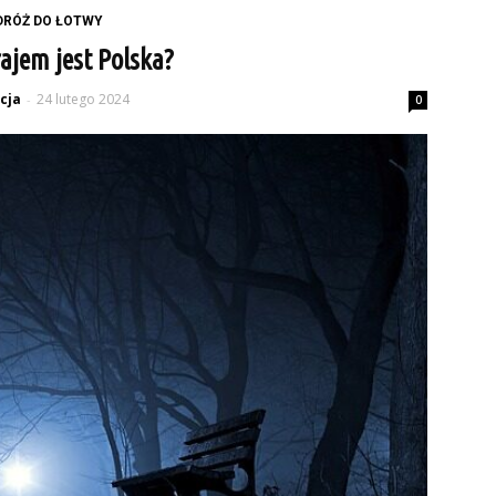
DRÓŻ DO ŁOTWY
ajem jest Polska?
cja
24 lutego 2024
-
0