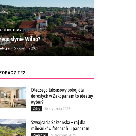
DRÓŻ DO ŁOTWY
zego słynie Wilno?
akcja
-
5 kwietnia 2024
ZOBACZ TEŻ
Dlaczego luksusowy pokój dla
dorosłych w Zakopanem to idealny
wybór?
30 stycznia 2026
Góry
Szwajcaria Saksońska – raj dla
miłośników fotografii i panoram
22 sierpnia 2025
Podróże