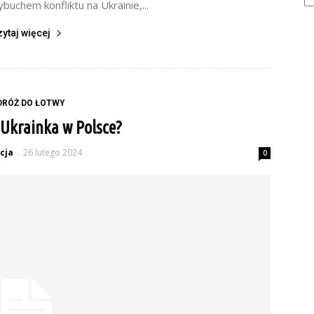
buchem konfliktu na Ukrainie,...
zytaj więcej
DRÓŻ DO ŁOTWY
e Ukrainka w Polsce?
cja
26 lutego 2024
-
0