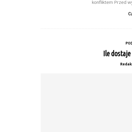
konfliktem Przed wy
C
PO
Ile dostaj
Redak