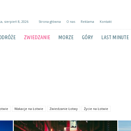
a, sierpień 8, 2026
Strona główna
O nas
Reklama
Kontakt
ODRÓŻE
ZWIEDZANIE
MORZE
GÓRY
LAST MINUTE
otwie
Wakacje na Łotwie
Zwiedzanie Łotwy
Życie na Łotwie