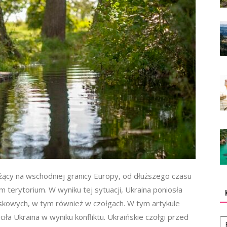
 leżący na wschodniej granicy Europy, od dłuższego czasu
 terytorium. W wyniku tej sytuacji, Ukraina poniosła
skowych, w tym również w czołgach. W tym artykule
Ka
ciła Ukraina w wyniku konfliktu. Ukraińskie czołgi przed