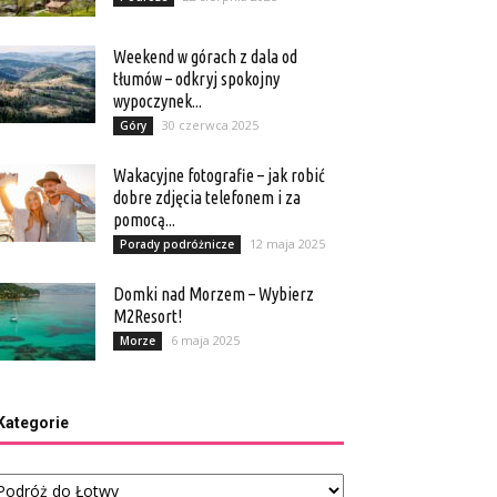
Weekend w górach z dala od
tłumów – odkryj spokojny
wypoczynek...
30 czerwca 2025
Góry
Wakacyjne fotografie – jak robić
dobre zdjęcia telefonem i za
pomocą...
12 maja 2025
Porady podróżnicze
Domki nad Morzem – Wybierz
M2Resort!
6 maja 2025
Morze
Kategorie
tegorie