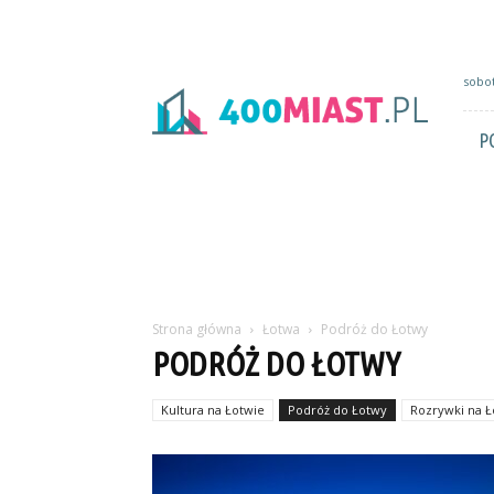
400miast.pl
sobot
P
Strona główna
Łotwa
Podróż do Łotwy
PODRÓŻ DO ŁOTWY
Kultura na Łotwie
Podróż do Łotwy
Rozrywki na Ł