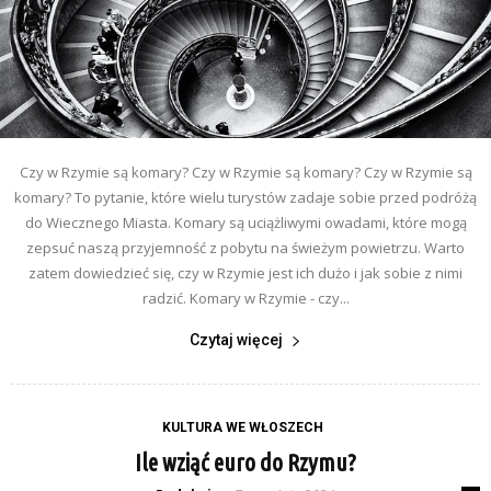
Czy w Rzymie są komary? Czy w Rzymie są komary? Czy w Rzymie są
komary? To pytanie, które wielu turystów zadaje sobie przed podróżą
do Wiecznego Miasta. Komary są uciążliwymi owadami, które mogą
zepsuć naszą przyjemność z pobytu na świeżym powietrzu. Warto
zatem dowiedzieć się, czy w Rzymie jest ich dużo i jak sobie z nimi
radzić. Komary w Rzymie - czy...
Czytaj więcej
KULTURA WE WŁOSZECH
Ile wziąć euro do Rzymu?