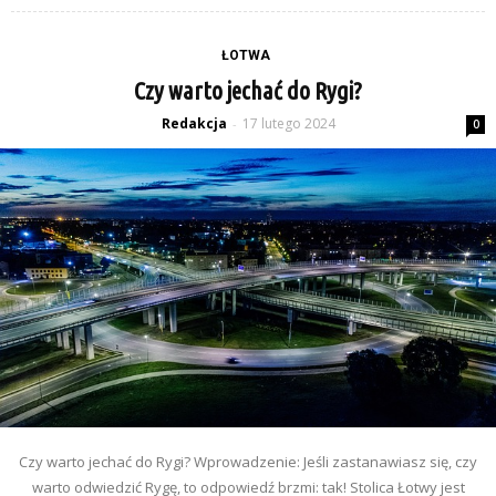
ŁOTWA
Czy warto jechać do Rygi?
Redakcja
17 lutego 2024
-
0
Czy warto jechać do Rygi? Wprowadzenie: Jeśli zastanawiasz się, czy
warto odwiedzić Rygę, to odpowiedź brzmi: tak! Stolica Łotwy jest