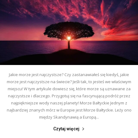
Jakie morze jest najczystsze? Czy zastanawiałeś się kiedyś, jakie
morze jest najczystsze na świecie? Jeśli tak, to jesteś we właściwym
miejscu! W tym artykule dowiesz się, które morze są uznawane za
najczystsze i dlaczego. Przygotuj się na fascynującą podróż przez
najpiękniejsze wody naszej planety! Morze Bałtyckie Jednym z
najbardziej znanych mórz w Europie jest Morze Bałtyckie. Leży ono
między Skandynawią a Europą...
Czytaj więcej