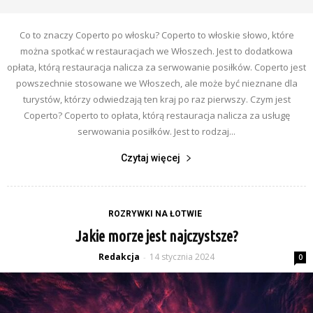
Co to znaczy Coperto po włosku? Coperto to włoskie słowo, które
można spotkać w restauracjach we Włoszech. Jest to dodatkowa
opłata, którą restauracja nalicza za serwowanie posiłków. Coperto jest
powszechnie stosowane we Włoszech, ale może być nieznane dla
turystów, którzy odwiedzają ten kraj po raz pierwszy. Czym jest
Coperto? Coperto to opłata, którą restauracja nalicza za usługę
serwowania posiłków. Jest to rodzaj...
Czytaj więcej
ROZRYWKI NA ŁOTWIE
Jakie morze jest najczystsze?
Redakcja
14 stycznia 2024
-
0