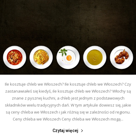
Ile kosztuje chleb we Włoszech? Ile kosztuje chleb we Włoszech? Czy
zastanawiałeś się kiedyś, ile kosztuje chleb we Włoszech? Włochy są
znane z pysznej kuchni, a chleb jest jednym z podstawowych
składników wielu tradycyjnych dań. W tym artykule dowiesz się, jakie
są ceny chleba we Włoszech i jak różnią się w zależności od regionu.
Ceny chleba we Włoszech Ceny chleba we Włoszech mogą...
Czytaj więcej