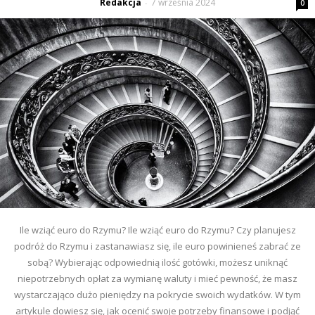
Redakcja
7 września 2024
-
0
Ile wziąć euro do Rzymu? Ile wziąć euro do Rzymu? Czy planujesz
podróż do Rzymu i zastanawiasz się, ile euro powinieneś zabrać ze
sobą? Wybierając odpowiednią ilość gotówki, możesz uniknąć
niepotrzebnych opłat za wymianę waluty i mieć pewność, że masz
wystarczająco dużo pieniędzy na pokrycie swoich wydatków. W tym
artykule dowiesz się, jak ocenić swoje potrzeby finansowe i podjąć