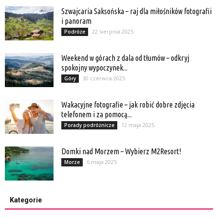
Szwajcaria Saksońska – raj dla miłośników fotografii
i panoram
22 sierpnia 2025
Podróże
Weekend w górach z dala od tłumów – odkryj
spokojny wypoczynek...
30 czerwca 2025
Góry
Wakacyjne fotografie – jak robić dobre zdjęcia
telefonem i za pomocą...
12 maja 2025
Porady podróżnicze
Domki nad Morzem – Wybierz M2Resort!
6 maja 2025
Morze
Kategorie