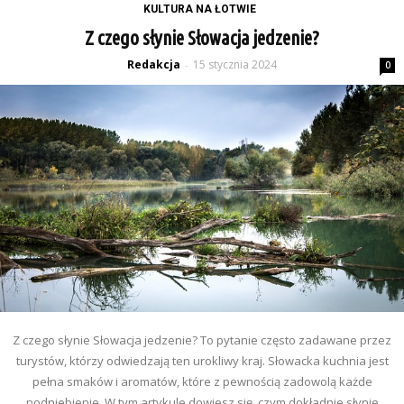
KULTURA NA ŁOTWIE
Z czego słynie Słowacja jedzenie?
Redakcja
15 stycznia 2024
-
0
Z czego słynie Słowacja jedzenie? To pytanie często zadawane przez
turystów, którzy odwiedzają ten urokliwy kraj. Słowacka kuchnia jest
pełna smaków i aromatów, które z pewnością zadowolą każde
podniebienie. W tym artykule dowiesz się, czym dokładnie słynie