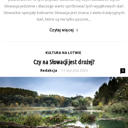
Słowacja jedzenie i dlaczego warto spróbować tych wyjątkowych dań.
Słowackie specjały kulinarne Słowacja jest znana z wielu tradycyjnych
dań, które są nie tylko pyszne,...
Czytaj więcej
KULTURA NA ŁOTWIE
Czy na Słowacji jest drożej?
Redakcja
13 stycznia 2024
-
0