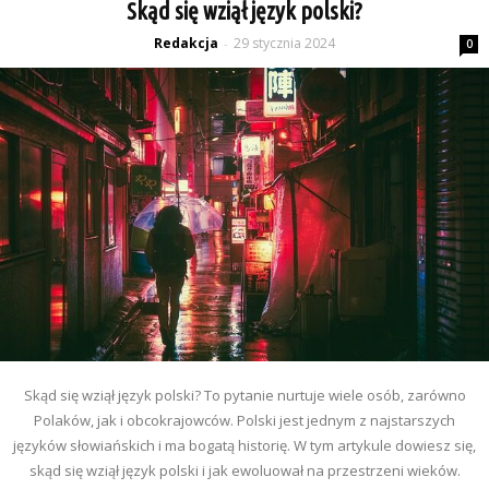
Skąd się wziął język polski?
Redakcja
29 stycznia 2024
-
0
Skąd się wziął język polski? To pytanie nurtuje wiele osób, zarówno
Polaków, jak i obcokrajowców. Polski jest jednym z najstarszych
języków słowiańskich i ma bogatą historię. W tym artykule dowiesz się,
skąd się wziął język polski i jak ewoluował na przestrzeni wieków.