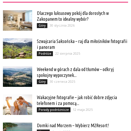
Dlaczego luksusowy pokój dla dorosłych w
Zakopanem to idealny wybór?
30 stycznia 2026
Góry
Szwajcaria Saksońska – raj dla miłośników fotografii
i panoram
22 sierpnia 2025
Podróże
Weekend w górach z dala od tłumów – odkryj
spokojny wypoczynek...
30 czerwca 2025
Góry
Wakacyjne fotografie – jak robić dobre zdjęcia
telefonem i za pomocą...
12 maja 2025
Porady podróżnicze
Domki nad Morzem – Wybierz M2Resort!