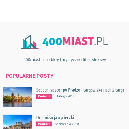
400miast.pl to blog turystyczno-lifestyle'owy
POPULARNE POSTY
Sobotni spacer po Pradze – targowiska i pchle targi
6 lutego 2019
Podróże
Organizacja wycieczki
22 stycznia 2020
Podróże