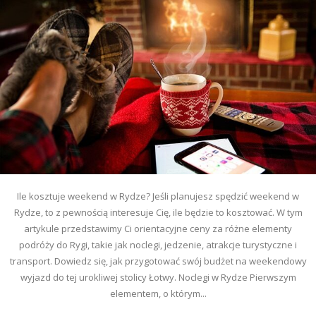
Ile kosztuje weekend w Rydze? Jeśli planujesz spędzić weekend w
Rydze, to z pewnością interesuje Cię, ile będzie to kosztować. W tym
artykule przedstawimy Ci orientacyjne ceny za różne elementy
podróży do Rygi, takie jak noclegi, jedzenie, atrakcje turystyczne i
transport. Dowiedz się, jak przygotować swój budżet na weekendowy
wyjazd do tej urokliwej stolicy Łotwy. Noclegi w Rydze Pierwszym
elementem, o którym...