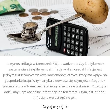
Ile wynosi inflacja w Niemczech? Wprowadzenie: Czy kiedykolwiek
zastanawiałeś się, ile wynosi inflacja w Niemczech? Inflacja jest
jednym z kluczowych wskaźników ekonomicznych, który ma wpływ na
gospodarkę kraju. W tym artykule dowiesz się, czym jest inflacja, jak
jest mierzona w Niemczech i jakie są jej aktualne wskaźniki. Przeczytaj
dalej, aby uzyskać pełne informacje na ten temat. Czym jest inflacja?
Inflacja to wzrost ogólnego...
Czytaj więcej