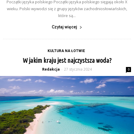
Początki języka polskiego Początki języka polskiego sięgają około X
wieku. Polski wywodzi się z grupy języków zachodniosłowiańskich,
które są...
Czytaj więcej
KULTURA NA ŁOTWIE
W jakim kraju jest najczystsza woda?
Redakcja
27 stycznia 2024
-
0