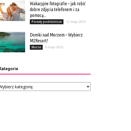
Wakacyjne fotografie – jak robić
dobre zdjęcia telefonem i za
pomocą...
12 maja 2025
Porady podróżnicze
Domki nad Morzem – Wybierz
M2Resort!
6 maja 2025
Morze
Kategorie
tegorie