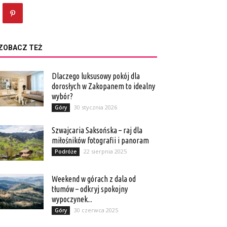
ZOBACZ TEŻ
Dlaczego luksusowy pokój dla
dorosłych w Zakopanem to idealny
wybór?
30 stycznia 2026
Góry
Szwajcaria Saksońska – raj dla
miłośników fotografii i panoram
22 sierpnia 2025
Podróże
Weekend w górach z dala od
tłumów – odkryj spokojny
wypoczynek...
30 czerwca 2025
Góry