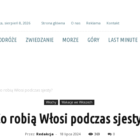
a, sierpień 8, 2026
Strona główna
O nas
Reklama
Kontakt
ODRÓŻE
ZWIEDZANIE
MORZE
GÓRY
LAST MINUTE
o robią Włosi podczas sjesty?
Włochy
Wakacje we Włoszech
o robią Włosi podczas sjest
Przez
Redakcja
-
18 lipca 2024
369
0