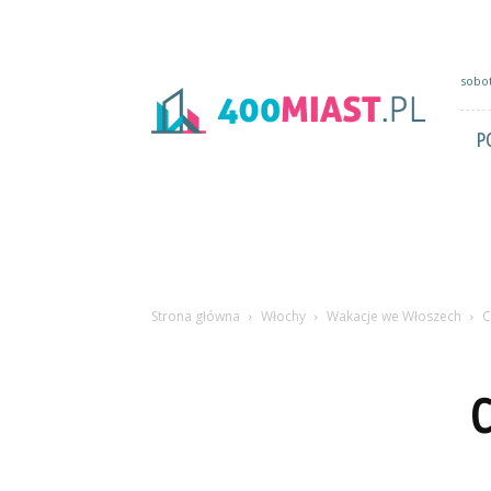
400miast.pl
sobot
P
Strona główna
Włochy
Wakacje we Włoszech
C
C