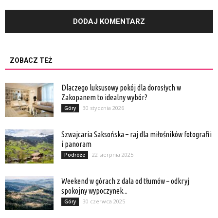
ZOBACZ TEŻ
Dlaczego luksusowy pokój dla dorosłych w
Zakopanem to idealny wybór?
30 stycznia 2026
Góry
Szwajcaria Saksońska – raj dla miłośników fotografii
i panoram
22 sierpnia 2025
Podróże
Weekend w górach z dala od tłumów – odkryj
spokojny wypoczynek...
30 czerwca 2025
Góry