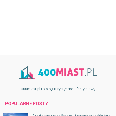
400miast.pl to blog turystyczno-lifestyle'owy
POPULARNE POSTY
Sobotni spacer po Pradze – targowiska i pchle targi