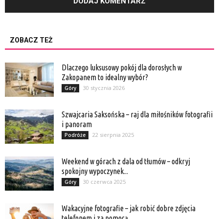
ZOBACZ TEŻ
Dlaczego luksusowy pokój dla dorosłych w
Zakopanem to idealny wybór?
30 stycznia 2026
Góry
Szwajcaria Saksońska – raj dla miłośników fotografii
i panoram
22 sierpnia 2025
Podróże
Weekend w górach z dala od tłumów – odkryj
spokojny wypoczynek...
30 czerwca 2025
Góry
Wakacyjne fotografie – jak robić dobre zdjęcia
telefonem i za pomocą...