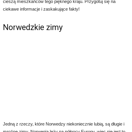
cieszą mieszkańców tego pięknego kraju. Przygotuj się na
ciekawe informacje i zaskakujące fakty!
Norwedzkie zimy
Jedną z rzeczy, które Norwedzy niekoniecznie lubią, są długie i
mroźne zimy. Norwegia leży na północy Europy, więc nie jest to