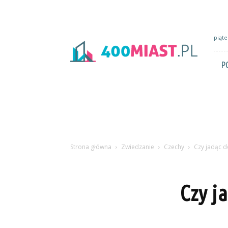
400miast.pl
piąte
P
Strona główna
Zwiedzanie
Czechy
Czy jadąc d
Czy j