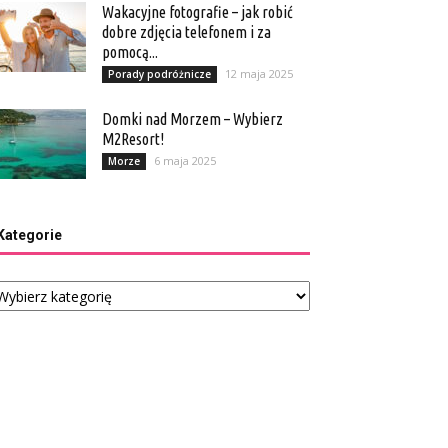
Wakacyjne fotografie – jak robić
dobre zdjęcia telefonem i za
pomocą...
12 maja 2025
Porady podróżnicze
Domki nad Morzem – Wybierz
M2Resort!
6 maja 2025
Morze
Kategorie
tegorie