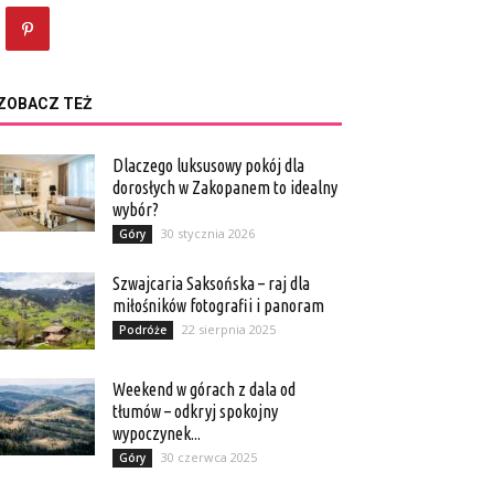
ZOBACZ TEŻ
Dlaczego luksusowy pokój dla
dorosłych w Zakopanem to idealny
wybór?
30 stycznia 2026
Góry
Szwajcaria Saksońska – raj dla
miłośników fotografii i panoram
22 sierpnia 2025
Podróże
Weekend w górach z dala od
tłumów – odkryj spokojny
wypoczynek...
30 czerwca 2025
Góry