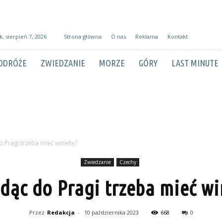
k, sierpień 7, 2026
Strona główna
O nas
Reklama
Kontakt
ODRÓŻE
ZWIEDZANIE
MORZE
GÓRY
LAST MINUTE
o Pragi trzeba mieć winietę?
Zwiedzanie
Czechy
adąc do Pragi trzeba mieć wi
Przez
Redakcja
-
10 października 2023
668
0