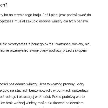
ach?
tylko na terenie tego kraju. Jeśli planujesz podróżować do
 będziesz musiał zakupić osobne winiety dla tych państw.
li nie skorzystasz z pełnego okresu ważności winiety, nie
kładnie przemyśleć swoje plany podróży przed zakupem
ości posiadania winiety. Jest to wymóg prawny, który
zakupić na stacjach benzynowych, w punktach sprzedaży
y od rodzaju i okresu jej ważności. Przed podróżą warto
j, że brak ważnej winiety może skutkować nałożeniem