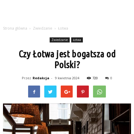
Strona główna
Zwiedzanie
Łotwa
Zwiedzanie
Łotwa
Czy Łotwa jest bogatsza od
Polski?
Przez
Redakcja
-
9 kwietnia 2024
720
0