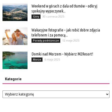
Weekend w górach z dala od tłumów – odkryj
spokojny wypoczynek...
30 czerwca 2025
Góry
Wakacyjne fotografie – jak robić dobre zdjęcia
telefonem i za pomocą...
12 maja 2025
Porady podróżnicze
Domki nad Morzem – Wybierz M2Resort!
6 maja 2025
Morze
Kategorie
Kategorie