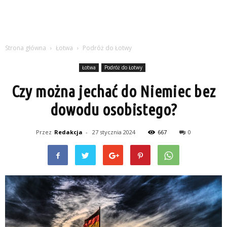
Strona główna
Łotwa
Podróż do Łotwy
Łotwa
Podróż do Łotwy
Czy można jechać do Niemiec bez
dowodu osobistego?
Przez
Redakcja
-
27 stycznia 2024
667
0