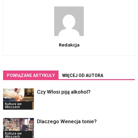
Redakcja
POWIĄZANE ARTYKUŁY
WIĘCEJ OD AUTORA
Czy Włosi piją alkohol?
Kultura we
Włoszech
Dlaczego Wenecja tonie?
Kultura we
Włoszech