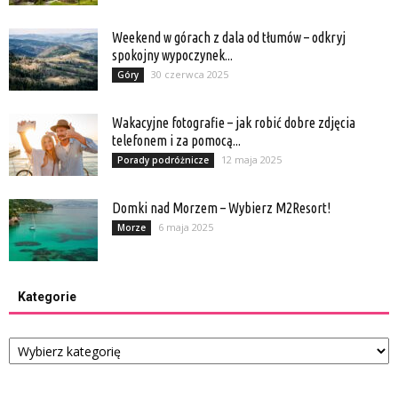
Weekend w górach z dala od tłumów – odkryj
spokojny wypoczynek...
30 czerwca 2025
Góry
Wakacyjne fotografie – jak robić dobre zdjęcia
telefonem i za pomocą...
12 maja 2025
Porady podróżnicze
Domki nad Morzem – Wybierz M2Resort!
6 maja 2025
Morze
Kategorie
Kategorie