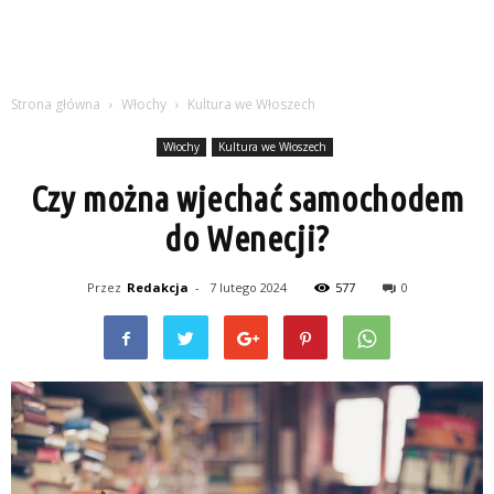
Strona główna
Włochy
Kultura we Włoszech
Włochy
Kultura we Włoszech
Czy można wjechać samochodem
do Wenecji?
Przez
Redakcja
-
7 lutego 2024
577
0