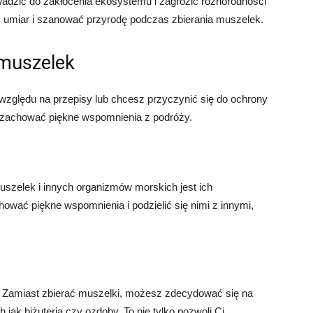
wadzić do zakłócenia ekosystemu i zagrozić różnorodności
ć umiar i szanować przyrodę podczas zbierania muszelek.
 muszelek
względu na przepisy lub chcesz przyczynić się do ochrony
Ci zachować piękne wspomnienia z podróży.
zelek i innych organizmów morskich jest ich
ować piękne wspomnienia i podzielić się nimi z innymi,
k. Zamiast zbierać muszelki, możesz zdecydować się na
ak biżuteria czy ozdoby. To nie tylko pozwoli Ci