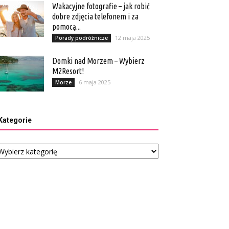
Wakacyjne fotografie – jak robić
dobre zdjęcia telefonem i za
pomocą...
12 maja 2025
Porady podróżnicze
Domki nad Morzem – Wybierz
M2Resort!
6 maja 2025
Morze
Kategorie
tegorie