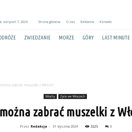
k, sierpień 7, 2026
Strona główna
O nas
Reklama
Kontakt
ODRÓŻE
ZWIEDZANIE
MORZE
GÓRY
LAST MINUTE
można zabrać muszelki z Włoch?
Włochy
Życie we Włoszech
 można zabrać muszelki z Wł
Przez
Redakcja
-
31 stycznia 2024
3225
0