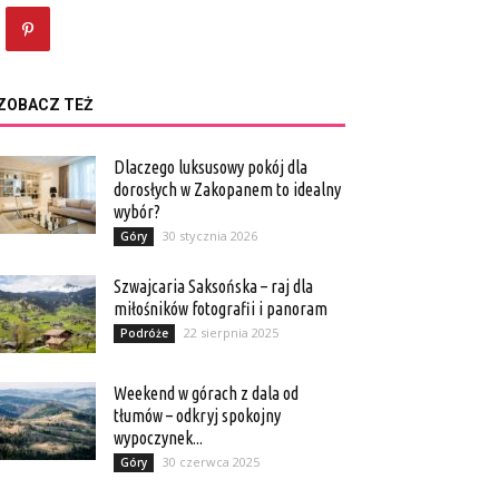
ZOBACZ TEŻ
Dlaczego luksusowy pokój dla
dorosłych w Zakopanem to idealny
wybór?
30 stycznia 2026
Góry
Szwajcaria Saksońska – raj dla
miłośników fotografii i panoram
22 sierpnia 2025
Podróże
Weekend w górach z dala od
tłumów – odkryj spokojny
wypoczynek...
30 czerwca 2025
Góry