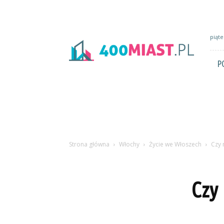
400miast.pl
piąte
P
Strona główna
Włochy
Życie we Włoszech
Czy 
Czy