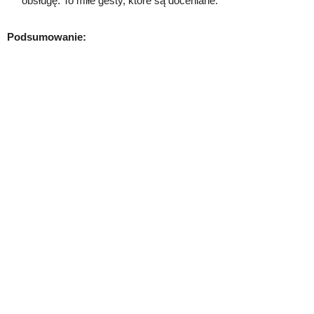
obsługę. To miłe gesty, które są doceniane.
Podsumowanie: