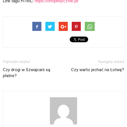
Link tagu HTML:
https://ortopedycznie.pl/
Poprzedni artykuł
Następny artykuł
Czy drogi w Szwajcarii są
Czy warto jechać na Łotwę?
płatne?