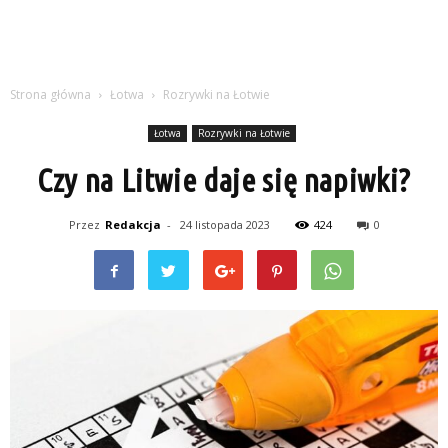
Strona główna
Łotwa
Rozrywki na Łotwie
Łotwa
Rozrywki na Łotwie
Czy na Litwie daje się napiwki?
Przez
Redakcja
-
24 listopada 2023
424
0