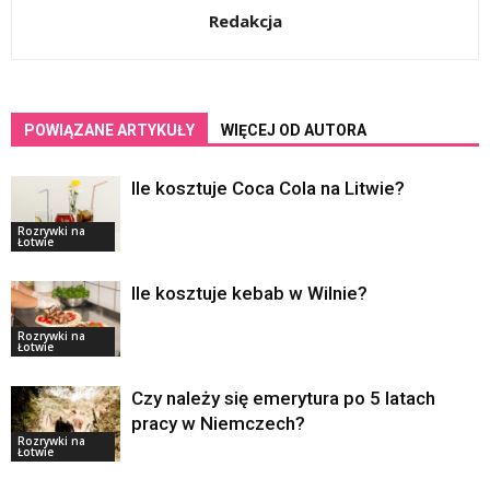
Redakcja
POWIĄZANE ARTYKUŁY
WIĘCEJ OD AUTORA
Ile kosztuje Coca Cola na Litwie?
Rozrywki na
Łotwie
Ile kosztuje kebab w Wilnie?
Rozrywki na
Łotwie
Czy należy się emerytura po 5 latach
pracy w Niemczech?
Rozrywki na
Łotwie