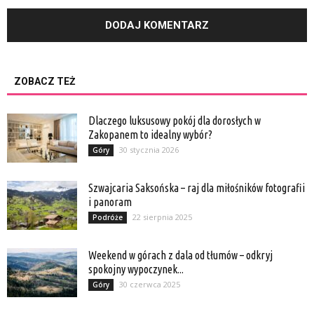
ZOBACZ TEŻ
Dlaczego luksusowy pokój dla dorosłych w
Zakopanem to idealny wybór?
30 stycznia 2026
Góry
Szwajcaria Saksońska – raj dla miłośników fotografii
i panoram
22 sierpnia 2025
Podróże
Weekend w górach z dala od tłumów – odkryj
spokojny wypoczynek...
30 czerwca 2025
Góry