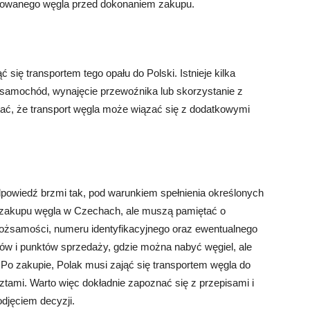
erowanego węgla przed dokonaniem zakupu.
się transportem tego opału do Polski. Istnieje kilka
y samochód, wynajęcie przewoźnika lub skorzystanie z
tać, że transport węgla może wiązać się z dodatkowymi
owiedź brzmi tak, pod warunkiem spełnienia określonych
 zakupu węgla w Czechach, ale muszą pamiętać o
ożsamości, numeru identyfikacyjnego oraz ewentualnego
epów i punktów sprzedaży, gdzie można nabyć węgiel, ale
Po zakupie, Polak musi zająć się transportem węgla do
tami. Warto więc dokładnie zapoznać się z przepisami i
jęciem decyzji.