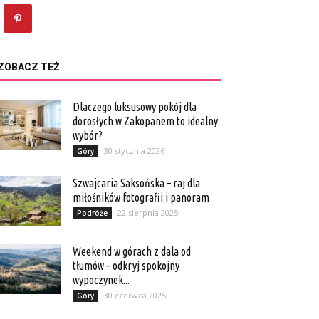
ZOBACZ TEŻ
Dlaczego luksusowy pokój dla
dorosłych w Zakopanem to idealny
wybór?
30 stycznia 2026
Góry
Szwajcaria Saksońska – raj dla
miłośników fotografii i panoram
22 sierpnia 2025
Podróże
Weekend w górach z dala od
tłumów – odkryj spokojny
wypoczynek...
30 czerwca 2025
Góry