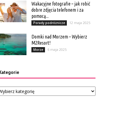
Wakacyjne fotografie – jak robić
dobre zdjęcia telefonem i za
pomocą...
12 maja 2025
Porady podróżnicze
Domki nad Morzem – Wybierz
M2Resort!
6 maja 2025
Morze
Kategorie
tegorie