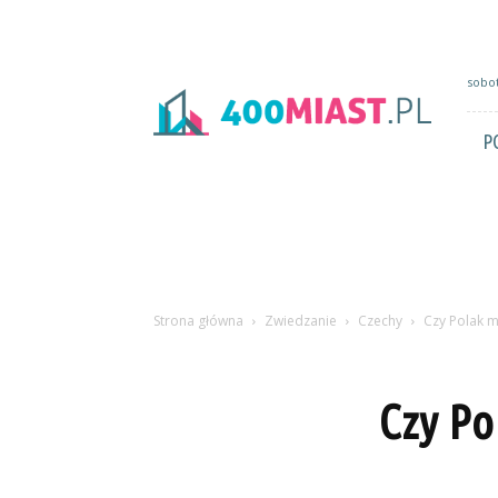
400miast.pl
sobot
P
Strona główna
Zwiedzanie
Czechy
Czy Polak m
Czy Po