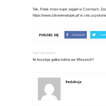
Tak, Polak może kupić węgiel w Czechach. Za
https://www.zdrowienatopie.pl/ w celu uzyskania
PODZIEL SIĘ
Facebook
Twit
Poprzedni artykuł
Ile kosztuje gałka lodów we Włoszech?
Redakcja