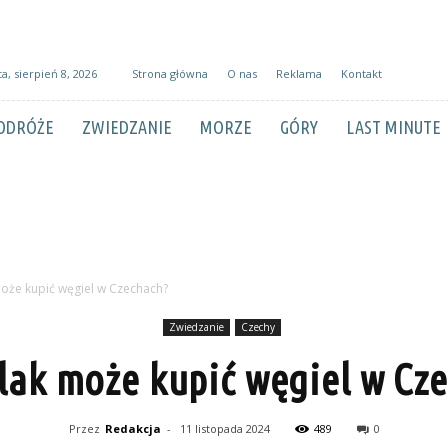
a, sierpień 8, 2026
Strona główna
O nas
Reklama
Kontakt
ODRÓŻE
ZWIEDZANIE
MORZE
GÓRY
LAST MINUTE
oże kupić węgiel w Czechach?
Zwiedzanie
Czechy
lak może kupić węgiel w Cz
Przez
Redakcja
-
11 listopada 2024
489
0