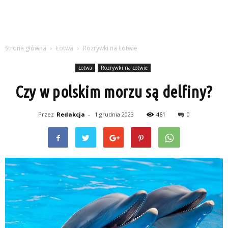
Strona główna
Łotwa
Rozrywki na Łotwie
Łotwa
Rozrywki na Łotwie
Czy w polskim morzu są delfiny?
Przez
Redakcja
-
1 grudnia 2023
461
0