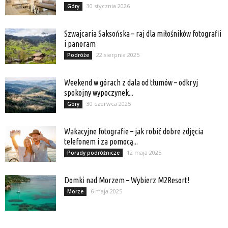
30 stycznia 2026
Góry
Szwajcaria Saksońska – raj dla miłośników fotografii
i panoram
22 sierpnia 2025
Podróże
Weekend w górach z dala od tłumów – odkryj
spokojny wypoczynek...
30 czerwca 2025
Góry
Wakacyjne fotografie – jak robić dobre zdjęcia
telefonem i za pomocą...
12 maja 2025
Porady podróżnicze
Domki nad Morzem – Wybierz M2Resort!
6 maja 2025
Morze