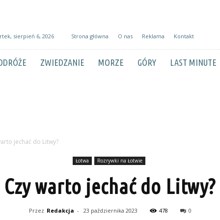
tek, sierpień 6, 2026
Strona główna
O nas
Reklama
Kontakt
ODRÓŻE
ZWIEDZANIE
MORZE
GÓRY
LAST MINUTE
arto jechać do Litwy?
Łotwa
Rozrywki na Łotwie
Czy warto jechać do Litwy?
Przez
Redakcja
-
23 października 2023
478
0