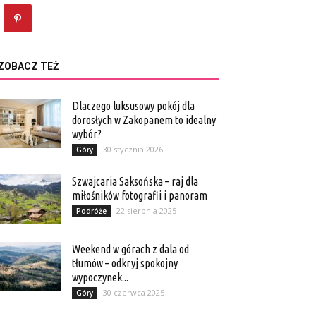
ZOBACZ TEŻ
Dlaczego luksusowy pokój dla
dorosłych w Zakopanem to idealny
wybór?
30 stycznia 2026
Góry
Szwajcaria Saksońska – raj dla
miłośników fotografii i panoram
22 sierpnia 2025
Podróże
Weekend w górach z dala od
tłumów – odkryj spokojny
wypoczynek...
30 czerwca 2025
Góry