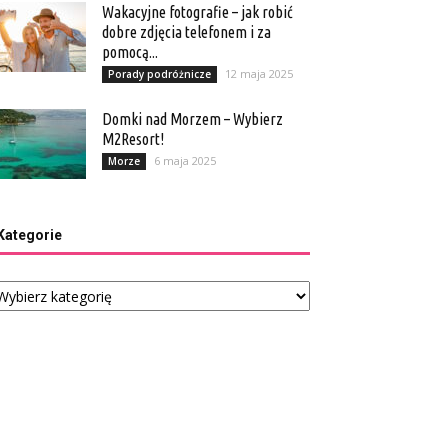
Wakacyjne fotografie – jak robić
dobre zdjęcia telefonem i za
pomocą...
12 maja 2025
Porady podróżnicze
Domki nad Morzem – Wybierz
M2Resort!
6 maja 2025
Morze
Kategorie
tegorie