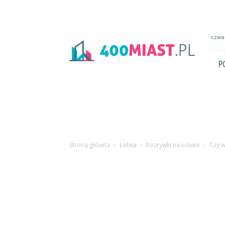
400miast.pl
czwar
P
Strona główna
Łotwa
Rozrywki na Łotwie
Czy w