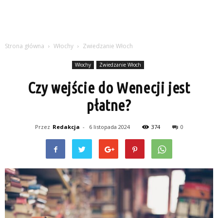
Strona główna
Włochy
Zwiedzanie Włoch
Włochy
Zwiedzanie Włoch
Czy wejście do Wenecji jest
płatne?
Przez
Redakcja
-
6 listopada 2024
374
0