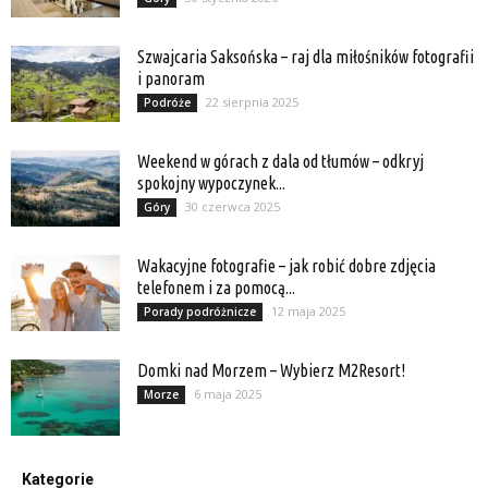
Szwajcaria Saksońska – raj dla miłośników fotografii
i panoram
22 sierpnia 2025
Podróże
Weekend w górach z dala od tłumów – odkryj
spokojny wypoczynek...
30 czerwca 2025
Góry
Wakacyjne fotografie – jak robić dobre zdjęcia
telefonem i za pomocą...
12 maja 2025
Porady podróżnicze
Domki nad Morzem – Wybierz M2Resort!
6 maja 2025
Morze
Kategorie