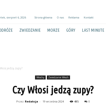
tek, sierpień 6, 2026
Strona główna
O nas
Reklama
Kontakt
ODRÓŻE
ZWIEDZANIE
MORZE
GÓRY
LAST MINUTE
Włosi jedzą zupy?
Włochy
Zwiedzanie Włoch
Czy Włosi jedzą zupy?
Przez
Redakcja
-
19 września 2024
485
0