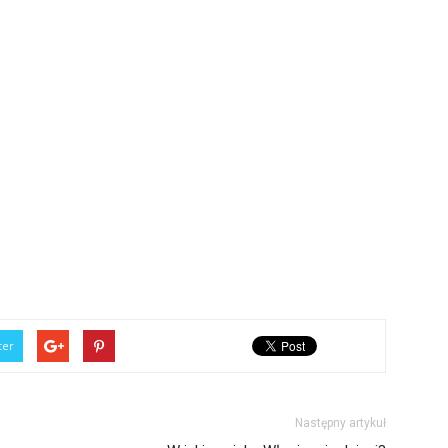
ter
Następny artykuł