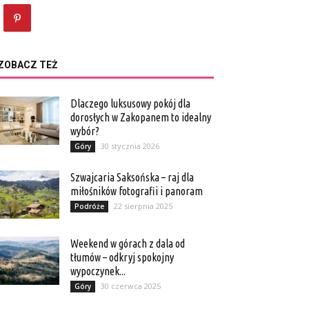
ZOBACZ TEŻ
Dlaczego luksusowy pokój dla
dorosłych w Zakopanem to idealny
wybór?
30 stycznia 2026
Góry
Szwajcaria Saksońska – raj dla
miłośników fotografii i panoram
22 sierpnia 2025
Podróże
Weekend w górach z dala od
tłumów – odkryj spokojny
wypoczynek...
30 czerwca 2025
Góry