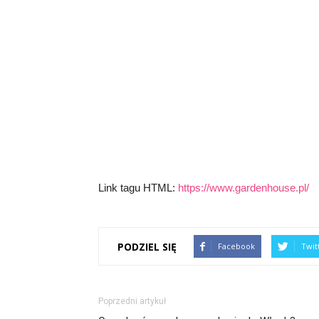
Link tagu HTML:
https://www.gardenhouse.pl/
PODZIEL SIĘ
Facebook
Twit
Poprzedni artykuł