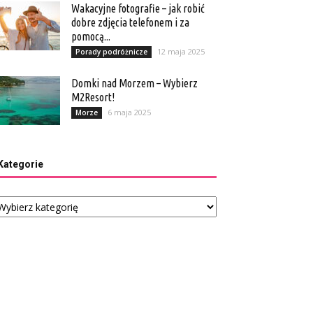
Wakacyjne fotografie – jak robić
dobre zdjęcia telefonem i za
pomocą...
12 maja 2025
Porady podróżnicze
Domki nad Morzem – Wybierz
M2Resort!
6 maja 2025
Morze
Kategorie
tegorie