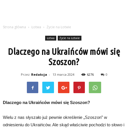
Strona główna
Łotwa
Życie na Łotwie
Łotwa
Życie na Łotwie
Dlaczego na Ukraińców mówi się
Szoszon?
Przez
Redakcja
-
13 marca 2024
6276
0
Dlaczego na Ukraińców mówi się Szoszon?
Wielu z nas słyszało już pewnie określenie „Szoszon” w
odniesieniu do Ukraińców. Ale skąd właściwie pochodzi to słowo i