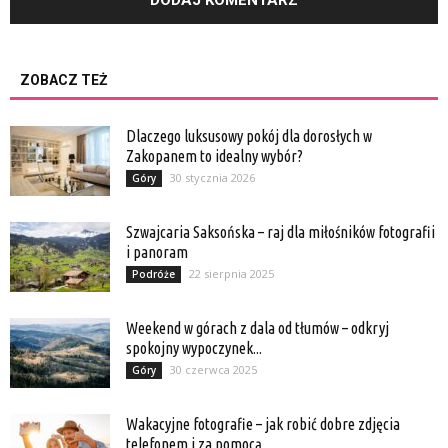
ZOBACZ TEŻ
Dlaczego luksusowy pokój dla dorosłych w
Zakopanem to idealny wybór?
30 stycznia 2026
Góry
Szwajcaria Saksońska – raj dla miłośników fotografii
i panoram
22 sierpnia 2025
Podróże
Weekend w górach z dala od tłumów – odkryj
spokojny wypoczynek...
30 czerwca 2025
Góry
Wakacyjne fotografie – jak robić dobre zdjęcia
telefonem i za pomocą...