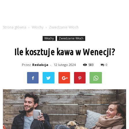
Strona główna
Włochy
Zwiedzanie Włoch
Włochy
Zwiedzanie Włoch
Ile kosztuje kawa w Wenecji?
Przez
Redakcja
-
12 lutego 2024
583
0