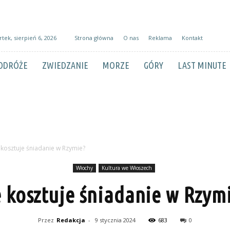
tek, sierpień 6, 2026
Strona główna
O nas
Reklama
Kontakt
ODRÓŻE
ZWIEDZANIE
MORZE
GÓRY
LAST MINUTE
e kosztuje śniadanie w Rzymie?
Włochy
Kultura we Włoszech
e kosztuje śniadanie w Rzym
Przez
Redakcja
-
9 stycznia 2024
683
0