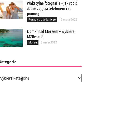
Wakacyjne fotografie – jak robić
dobre zdjęcia telefonem i za
pomocą...
12 maja 2025
Porady podróżnicze
Domki nad Morzem – Wybierz
M2Resort!
6 maja 2025
Morze
Kategorie
tegorie