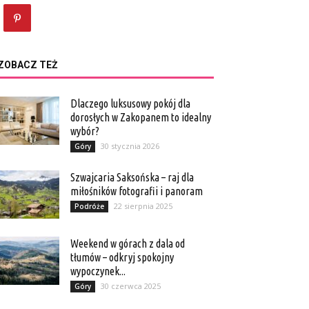
ZOBACZ TEŻ
Dlaczego luksusowy pokój dla
dorosłych w Zakopanem to idealny
wybór?
30 stycznia 2026
Góry
Szwajcaria Saksońska – raj dla
miłośników fotografii i panoram
22 sierpnia 2025
Podróże
Weekend w górach z dala od
tłumów – odkryj spokojny
wypoczynek...
30 czerwca 2025
Góry