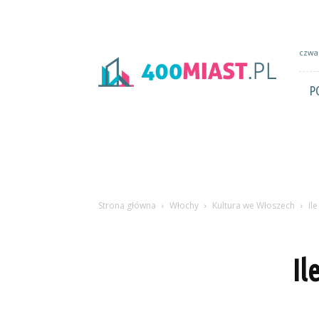
400miast.pl
czwar
P
Strona główna
Włochy
Kultura we Włoszech
Il
Il