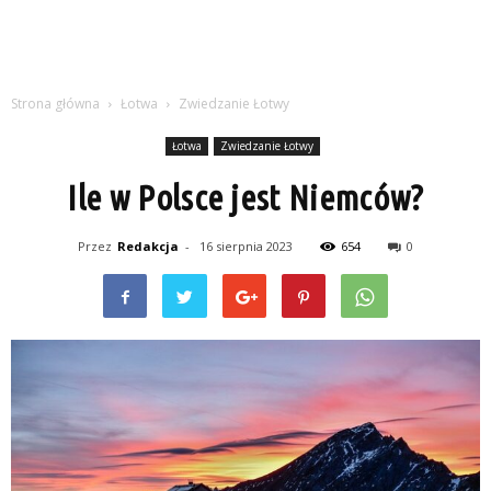
Strona główna
Łotwa
Zwiedzanie Łotwy
Łotwa
Zwiedzanie Łotwy
Ile w Polsce jest Niemców?
Przez
Redakcja
-
16 sierpnia 2023
654
0