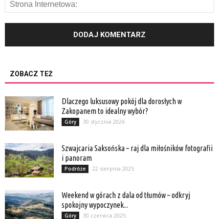
ZOBACZ TEŻ
Dlaczego luksusowy pokój dla dorosłych w
Zakopanem to idealny wybór?
30 stycznia 2026
Góry
Szwajcaria Saksońska – raj dla miłośników fotografii
i panoram
22 sierpnia 2025
Podróże
Weekend w górach z dala od tłumów – odkryj
spokojny wypoczynek...
30 czerwca 2025
Góry