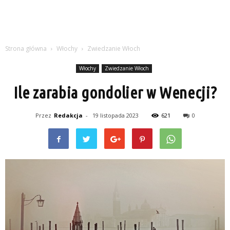
Strona główna
Włochy
Zwiedzanie Włoch
Włochy
Zwiedzanie Włoch
Ile zarabia gondolier w Wenecji?
Przez
Redakcja
-
19 listopada 2023
621
0