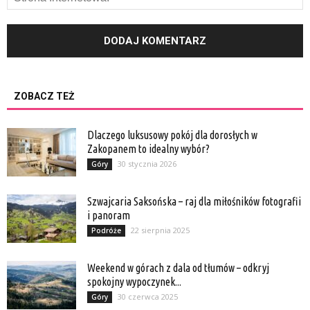
ZOBACZ TEŻ
Dlaczego luksusowy pokój dla dorosłych w
Zakopanem to idealny wybór?
30 stycznia 2026
Góry
Szwajcaria Saksońska – raj dla miłośników fotografii
i panoram
22 sierpnia 2025
Podróże
Weekend w górach z dala od tłumów – odkryj
spokojny wypoczynek...
30 czerwca 2025
Góry