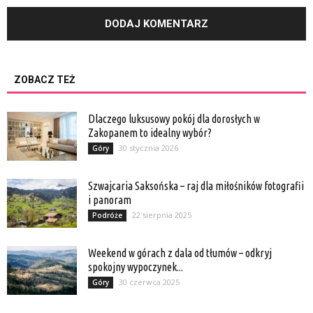
ZOBACZ TEŻ
Dlaczego luksusowy pokój dla dorosłych w
Zakopanem to idealny wybór?
30 stycznia 2026
Góry
Szwajcaria Saksońska – raj dla miłośników fotografii
i panoram
22 sierpnia 2025
Podróże
Weekend w górach z dala od tłumów – odkryj
spokojny wypoczynek...
30 czerwca 2025
Góry