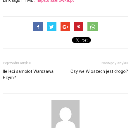
Link tagu HTML
:
https://laserowka.pl/
Poprzedni artykuł
Następny artykuł
Ile leci samolot Warszawa
Czy we Włoszech jest drogo?
Rzym?