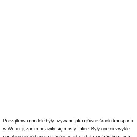
Początkowo gondole były używane jako główne środki transportu
w Wenecji, zanim pojawiły się mosty i ulice. Były one niezwykle
popularne wśród mieszkańców miasta, a także wśród bogatych