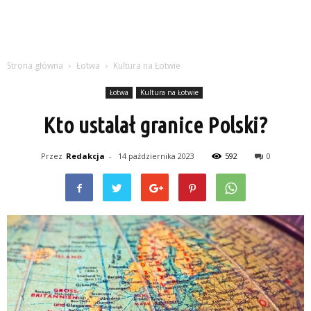
Strona główna
Łotwa
Kultura na Łotwie
Łotwa
Kultura na Łotwie
Kto ustalał granice Polski?
Przez
Redakcja
-
14 października 2023
592
0