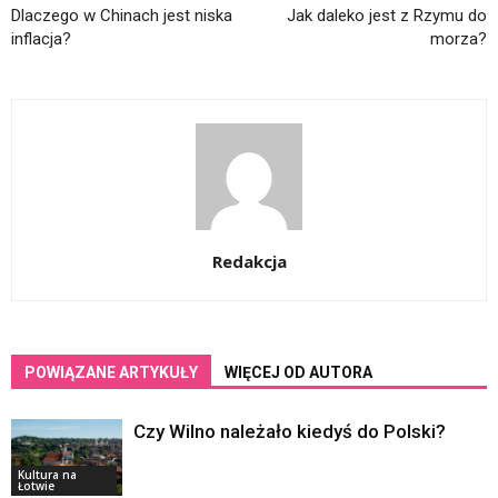
Dlaczego w Chinach jest niska
Jak daleko jest z Rzymu do
inflacja?
morza?
Redakcja
POWIĄZANE ARTYKUŁY
WIĘCEJ OD AUTORA
Czy Wilno należało kiedyś do Polski?
Kultura na
Łotwie