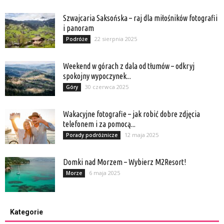
Szwajcaria Saksońska – raj dla miłośników fotografii
i panoram
22 sierpnia 2025
Podróże
Weekend w górach z dala od tłumów – odkryj
spokojny wypoczynek...
30 czerwca 2025
Góry
Wakacyjne fotografie – jak robić dobre zdjęcia
telefonem i za pomocą...
12 maja 2025
Porady podróżnicze
Domki nad Morzem – Wybierz M2Resort!
6 maja 2025
Morze
Kategorie