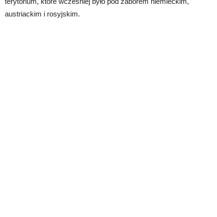
terytorium, które wcześniej było pod zaborem niemieckim,
austriackim i rosyjskim.