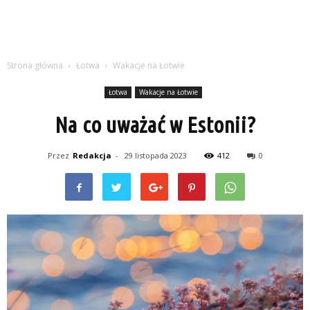
Strona główna
Łotwa
Wakacje na Łotwie
Łotwa
Wakacje na Łotwie
Na co uważać w Estonii?
Przez
Redakcja
-
29 listopada 2023
412
0