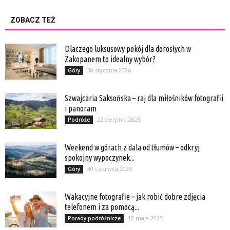
ZOBACZ TEŻ
Dlaczego luksusowy pokój dla dorosłych w
Zakopanem to idealny wybór?
30 stycznia 2026
Góry
Szwajcaria Saksońska – raj dla miłośników fotografii
i panoram
22 sierpnia 2025
Podróże
Weekend w górach z dala od tłumów – odkryj
spokojny wypoczynek...
30 czerwca 2025
Góry
Wakacyjne fotografie – jak robić dobre zdjęcia
telefonem i za pomocą...
12 maja 2025
Porady podróżnicze