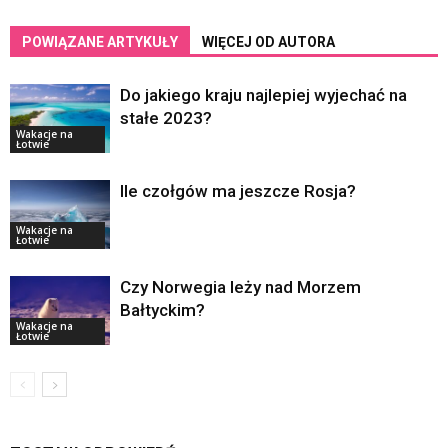
POWIĄZANE ARTYKUŁY
WIĘCEJ OD AUTORA
Do jakiego kraju najlepiej wyjechać na
stałe 2023?
Wakacje na
Łotwie
Ile czołgów ma jeszcze Rosja?
Wakacje na
Łotwie
Czy Norwegia leży nad Morzem
Bałtyckim?
Wakacje na
Łotwie