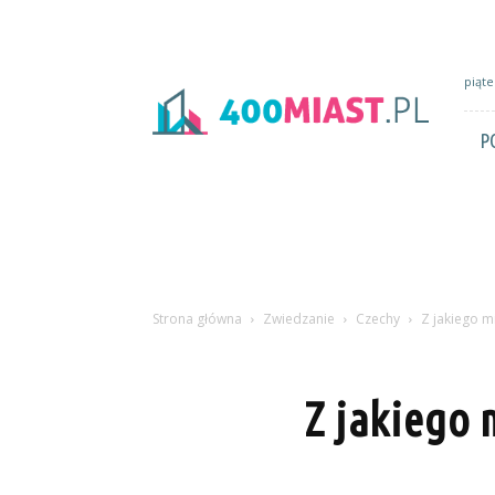
400miast.pl
piąte
P
Strona główna
Zwiedzanie
Czechy
Z jakiego mi
Z jakiego 