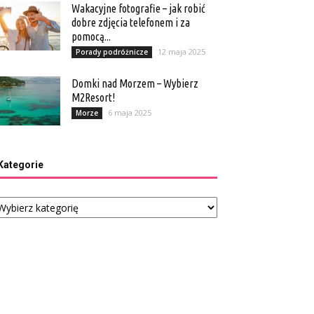
Wakacyjne fotografie – jak robić
dobre zdjęcia telefonem i za
pomocą...
12 maja 2025
Porady podróżnicze
Domki nad Morzem – Wybierz
M2Resort!
6 maja 2025
Morze
Kategorie
tegorie