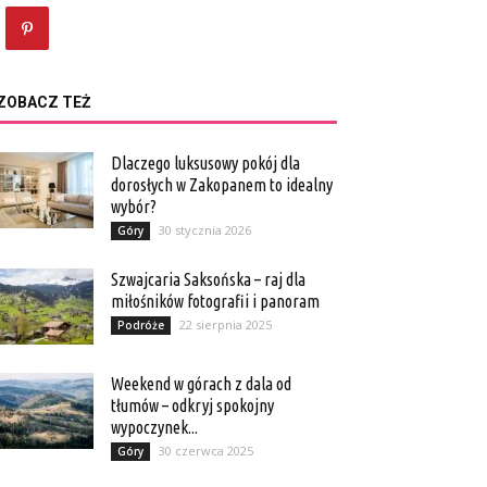
ZOBACZ TEŻ
Dlaczego luksusowy pokój dla
dorosłych w Zakopanem to idealny
wybór?
30 stycznia 2026
Góry
Szwajcaria Saksońska – raj dla
miłośników fotografii i panoram
22 sierpnia 2025
Podróże
Weekend w górach z dala od
tłumów – odkryj spokojny
wypoczynek...
30 czerwca 2025
Góry