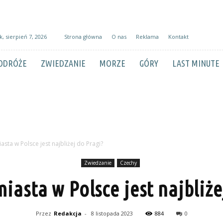
k, sierpień 7, 2026
Strona główna
O nas
Reklama
Kontakt
ODRÓŻE
ZWIEDZANIE
MORZE
GÓRY
LAST MINUTE
asta w Polsce jest najbliżej do Pragi?
Zwiedzanie
Czechy
miasta w Polsce jest najbliże
Przez
Redakcja
-
8 listopada 2023
884
0