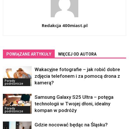
Redakcja 400miast.pl
POWIĄZANE ARTYKUŁY
WIĘCEJ OD AUTORA
Wakacyjne fotografie – jak robić dobre
zdjęcia telefonem i za pomocą drona z
Porady
kamerą?
podróżnicze
Samsung Galaxy S25 Ultra – potęga
technologii w Twojej dłoni, idealny
Porady
kompan w podróży
podróżnicze
Gdzie nocować będąc na Śląsku?