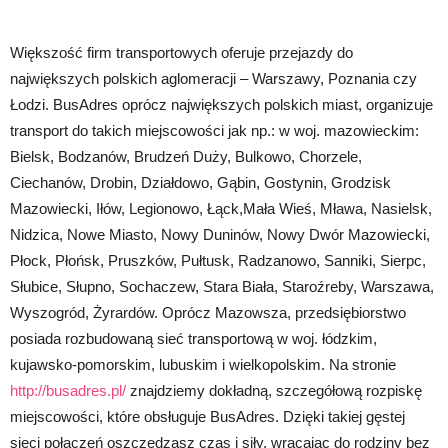
Większość firm transportowych oferuje przejazdy do
największych polskich aglomeracji – Warszawy, Poznania czy
Łodzi. BusAdres oprócz największych polskich miast, organizuje
transport do takich miejscowości jak np.: w woj. mazowieckim:
Bielsk, Bodzanów, Brudzeń Duży, Bulkowo, Chorzele,
Ciechanów, Drobin, Działdowo, Gąbin, Gostynin, Grodzisk
Mazowiecki, Iłów, Legionowo, Łąck,Mała Wieś, Mława, Nasielsk,
Nidzica, Nowe Miasto, Nowy Duninów, Nowy Dwór Mazowiecki,
Płock, Płońsk, Pruszków, Pułtusk, Radzanowo, Sanniki, Sierpc,
Słubice, Słupno, Sochaczew, Stara Biała, Staroźreby, Warszawa,
Wyszogród, Żyrardów. Oprócz Mazowsza, przedsiębiorstwo
posiada rozbudowaną sieć transportową w woj. łódzkim,
kujawsko-pomorskim, lubuskim i wielkopolskim. Na stronie
http://busadres.pl/
znajdziemy dokładną, szczegółową rozpiskę
miejscowości, które obsługuje BusAdres. Dzięki takiej gęstej
sieci połączeń oszczędzasz czas i siły, wracając do rodziny bez