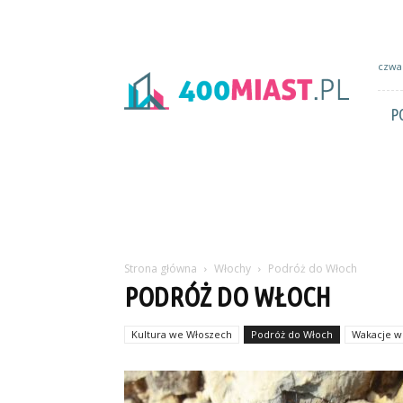
400miast.pl
czwar
P
Strona główna
Włochy
Podróż do Włoch
PODRÓŻ DO WŁOCH
Kultura we Włoszech
Podróż do Włoch
Wakacje w