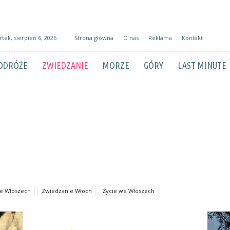
tek, sierpień 6, 2026
Strona główna
O nas
Reklama
Kontakt
ODRÓŻE
ZWIEDZANIE
MORZE
GÓRY
LAST MINUTE
e Włoszech
Zwiedzanie Włoch
Życie we Włoszech