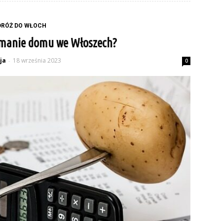
DRÓŻ DO WŁOCH
zymanie domu we Włoszech?
ja
18 września 2023
-
0