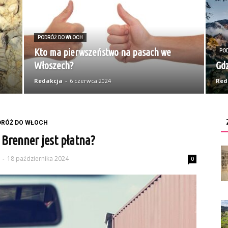
PODRÓŻ DO WŁOCH
Kto ma pierwszeństwo na pasach we
PO
Włoszech?
Gdz
Redakcja
-
6 czerwca 2024
Red
DRÓŻ DO WŁOCH
 Brenner jest płatna?
18 października 2024
-
0