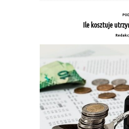
PO
Ile kosztuje utr
Redakc