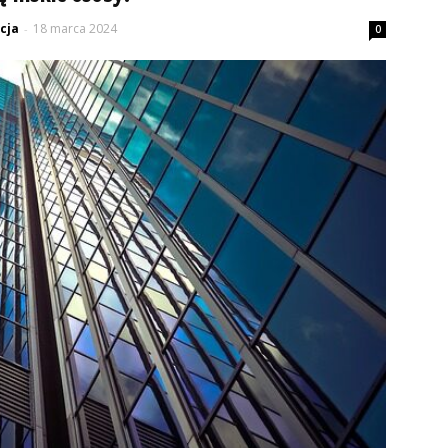
cja
18 marca 2024
-
0