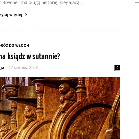
Brenner ma długą historię, sięgającą...
zytaj więcej
DRÓŻ DO WŁOCH
ma ksiądz w sutannie?
ja
17 sierpnia 2023
-
0