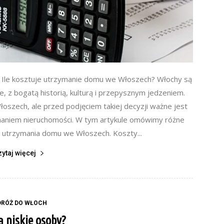
 Ile kosztuje utrzymanie domu we Włoszech? Włochy są
e, z bogatą historią, kulturą i przepysznym jedzeniem.
szech, ale przed podjęciem takiej decyzji ważne jest
maniem nieruchomości. W tym artykule omówimy różne
y utrzymania domu we Włoszech. Koszty...
zytaj więcej
DRÓŻ DO WŁOCH
ją niskie osoby?