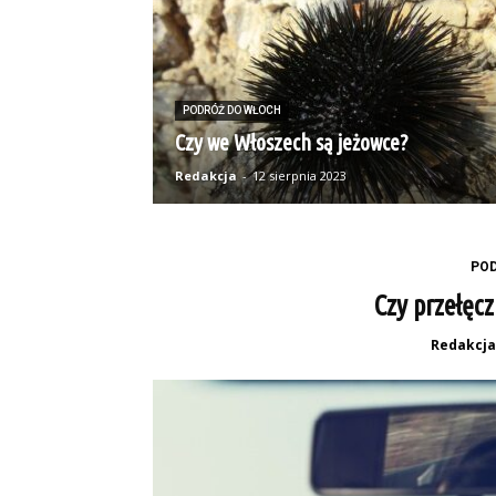
PODRÓŻ DO WŁOCH
Czy we Włoszech są jeżowce?
Redakcja
-
12 sierpnia 2023
PO
Czy przełęcz
Redakcja