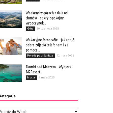
Weekend w górach z dala od
tłumów – odkryj spokojny
wypoczynek...
30 czerwca 2025
Góry
Wakacyjne fotografie – jak robić
dobre zdjęcia telefonem i za
pomocą...
12 maja 2025
Porady podróżnicze
Domki nad Morzem – Wybierz
M2Resort!
6 maja 2025
Morze
Kategorie
tegorie