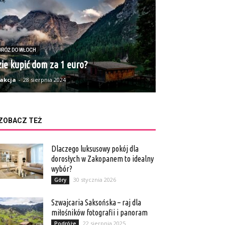
DRÓŻ DO WŁOCH
ie kupić dom za 1 euro?
akcja
-
28 sierpnia 2024
ZOBACZ TEŻ
Dlaczego luksusowy pokój dla
dorosłych w Zakopanem to idealny
wybór?
30 stycznia 2026
Góry
Szwajcaria Saksońska – raj dla
miłośników fotografii i panoram
22 sierpnia 2025
Podróże