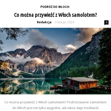
PODRÓŻ DO WŁOCH
Co można przywieźć z Włoch samolotem?
Redakcja
5 lutego 2024
-
0
Co można przywieźć z Włoch samolotem? Podróżowanie samolotem
do Włoch jest nie tylko wygodne, ale także daje możliwość