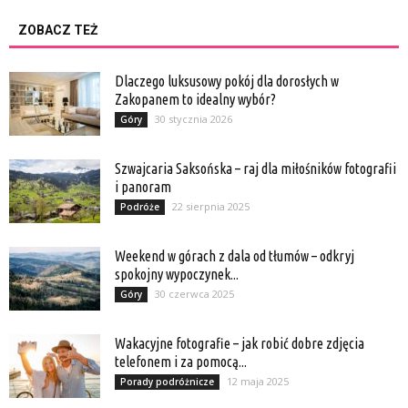
ZOBACZ TEŻ
Dlaczego luksusowy pokój dla dorosłych w
Zakopanem to idealny wybór?
30 stycznia 2026
Góry
Szwajcaria Saksońska – raj dla miłośników fotografii
i panoram
22 sierpnia 2025
Podróże
Weekend w górach z dala od tłumów – odkryj
spokojny wypoczynek...
30 czerwca 2025
Góry
Wakacyjne fotografie – jak robić dobre zdjęcia
telefonem i za pomocą...
12 maja 2025
Porady podróżnicze