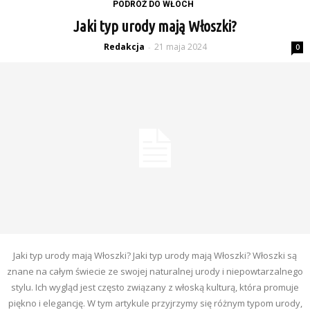
PODRÓŻ DO WŁOCH
Jaki typ urody mają Włoszki?
Redakcja
21 maja 2024
-
0
Jaki typ urody mają Włoszki? Jaki typ urody mają Włoszki? Włoszki są
znane na całym świecie ze swojej naturalnej urody i niepowtarzalnego
stylu. Ich wygląd jest często związany z włoską kulturą, która promuje
piękno i elegancję. W tym artykule przyjrzymy się różnym typom urody,