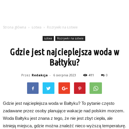
Strona główna
Łotwa
Rozrywki na Łotwie
Łotwa
Rozrywki na Łotwie
Gdzie jest najcieplejsza woda w
Bałtyku?
Przez
Redakcja
-
6 sierpnia 2023
411
0
Gdzie jest najcieplejsza woda w Bałtyku? To pytanie często
zadawane przez osoby planujące wakacje nad polskim morzem.
Woda Bałtyku jest znana z tego, że nie jest zbyt ciepła, ale
istnieją miejsca, gdzie można znaleźć nieco wyższą temperaturę.