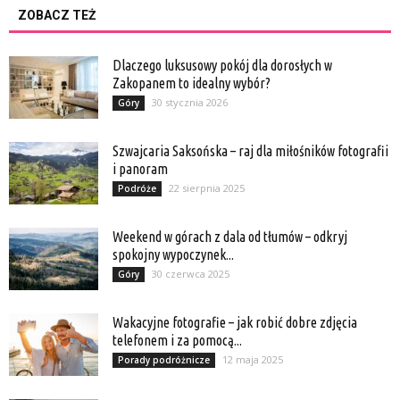
ZOBACZ TEŻ
Dlaczego luksusowy pokój dla dorosłych w
Zakopanem to idealny wybór?
30 stycznia 2026
Góry
Szwajcaria Saksońska – raj dla miłośników fotografii
i panoram
22 sierpnia 2025
Podróże
Weekend w górach z dala od tłumów – odkryj
spokojny wypoczynek...
30 czerwca 2025
Góry
Wakacyjne fotografie – jak robić dobre zdjęcia
telefonem i za pomocą...
12 maja 2025
Porady podróżnicze