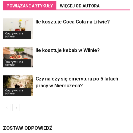
POWIĄZANE ARTYKUŁY
WIĘCEJ OD AUTORA
Ile kosztuje Coca Cola na Litwie?
Rozrywki na
Łotwie
Ile kosztuje kebab w Wilnie?
Rozrywki na
Łotwie
Czy należy się emerytura po 5 latach
pracy w Niemczech?
Rozrywki na
Łotwie
ZOSTAW ODPOWIEDŹ