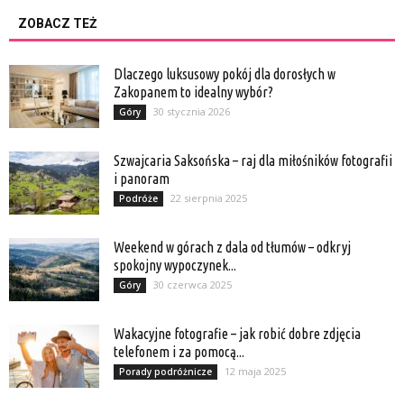
ZOBACZ TEŻ
Dlaczego luksusowy pokój dla dorosłych w
Zakopanem to idealny wybór?
30 stycznia 2026
Góry
Szwajcaria Saksońska – raj dla miłośników fotografii
i panoram
22 sierpnia 2025
Podróże
Weekend w górach z dala od tłumów – odkryj
spokojny wypoczynek...
30 czerwca 2025
Góry
Wakacyjne fotografie – jak robić dobre zdjęcia
telefonem i za pomocą...
12 maja 2025
Porady podróżnicze