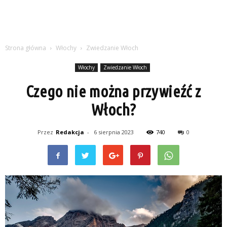
Strona główna
Włochy
Zwiedzanie Włoch
Włochy
Zwiedzanie Włoch
Czego nie można przywieźć z
Włoch?
Przez
Redakcja
-
6 sierpnia 2023
740
0