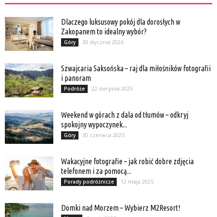
Dlaczego luksusowy pokój dla dorosłych w
Zakopanem to idealny wybór?
30 stycznia 2026
Góry
Szwajcaria Saksońska – raj dla miłośników fotografii
i panoram
22 sierpnia 2025
Podróże
Weekend w górach z dala od tłumów – odkryj
spokojny wypoczynek...
30 czerwca 2025
Góry
Wakacyjne fotografie – jak robić dobre zdjęcia
telefonem i za pomocą...
12 maja 2025
Porady podróżnicze
Domki nad Morzem – Wybierz M2Resort!