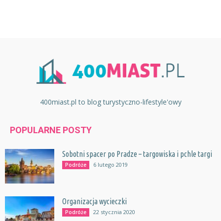
400miast.pl to blog turystyczno-lifestyle'owy
POPULARNE POSTY
Sobotni spacer po Pradze – targowiska i pchle targi
6 lutego 2019
Podróże
Organizacja wycieczki
22 stycznia 2020
Podróże