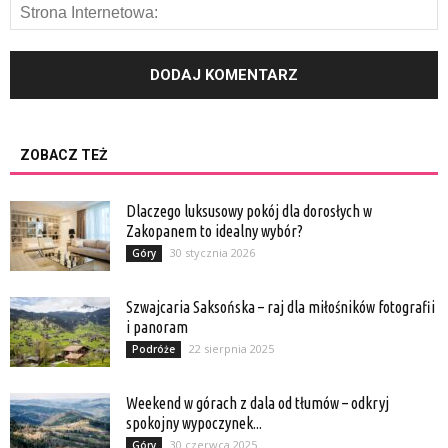
ZOBACZ TEŻ
Dlaczego luksusowy pokój dla dorosłych w
Zakopanem to idealny wybór?
30 stycznia 2026
Góry
Szwajcaria Saksońska – raj dla miłośników fotografii
i panoram
22 sierpnia 2025
Podróże
Weekend w górach z dala od tłumów – odkryj
spokojny wypoczynek...
30 czerwca 2025
Góry