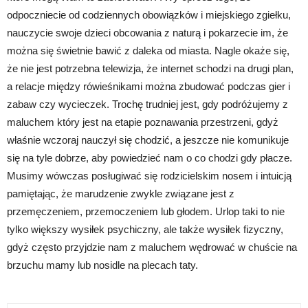
odpoczniecie od codziennych obowiązków i miejskiego zgiełku,
nauczycie swoje dzieci obcowania z naturą i pokarzecie im, że
można się świetnie bawić z daleka od miasta. Nagle okaże się,
że nie jest potrzebna telewizja, że internet schodzi na drugi plan,
a relacje między rówieśnikami można zbudować podczas gier i
zabaw czy wycieczek. Trochę trudniej jest, gdy podróżujemy z
maluchem który jest na etapie poznawania przestrzeni, gdyż
właśnie wczoraj nauczył się chodzić, a jeszcze nie komunikuje
się na tyle dobrze, aby powiedzieć nam o co chodzi gdy płacze.
Musimy wówczas posługiwać się rodzicielskim nosem i intuicją
pamiętając, że marudzenie zwykle związane jest z
przemęczeniem, przemoczeniem lub głodem. Urlop taki to nie
tylko większy wysiłek psychiczny, ale także wysiłek fizyczny,
gdyż często przyjdzie nam z maluchem wędrować w chuście na
brzuchu mamy lub nosidle na plecach taty.