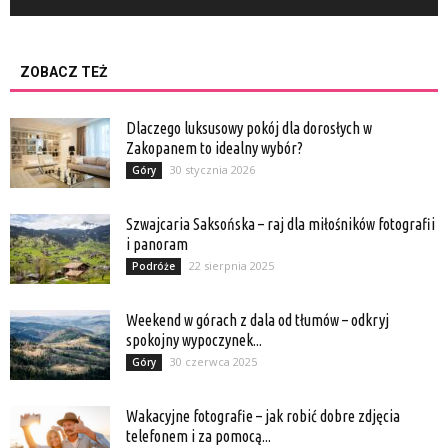
ZOBACZ TEŻ
Dlaczego luksusowy pokój dla dorosłych w
Zakopanem to idealny wybór?
30 stycznia 2026
Góry
Szwajcaria Saksońska – raj dla miłośników fotografii
i panoram
22 sierpnia 2025
Podróże
Weekend w górach z dala od tłumów – odkryj
spokojny wypoczynek...
30 czerwca 2025
Góry
Wakacyjne fotografie – jak robić dobre zdjęcia
telefonem i za pomocą...