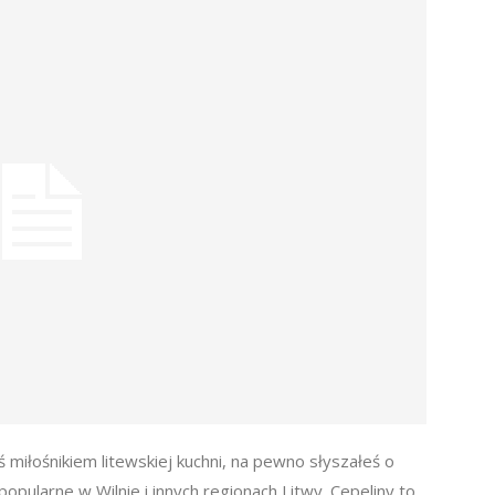
eś miłośnikiem litewskiej kuchni, na pewno słyszałeś o
popularne w Wilnie i innych regionach Litwy. Cepeliny to