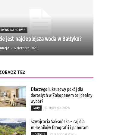
RYWKI NA ŁOTWIE
ie jest najcieplejsza woda w Bałtyku?
akcja
-
6 sierpnia 2023
ZOBACZ TEŻ
Dlaczego luksusowy pokój dla
dorosłych w Zakopanem to idealny
wybór?
30 stycznia 2026
Góry
Szwajcaria Saksońska – raj dla
miłośników fotografii i panoram
22 sierpnia 2025
Podróże