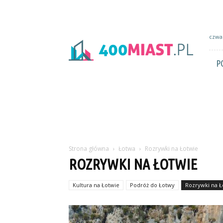
400miast.pl
czwar
P
Strona główna
Łotwa
Rozrywki na Łotwie
ROZRYWKI NA ŁOTWIE
Kultura na Łotwie
Podróż do Łotwy
Rozrywki na Ł