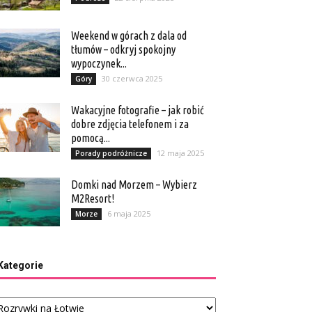
Weekend w górach z dala od
tłumów – odkryj spokojny
wypoczynek...
30 czerwca 2025
Góry
Wakacyjne fotografie – jak robić
dobre zdjęcia telefonem i za
pomocą...
12 maja 2025
Porady podróżnicze
Domki nad Morzem – Wybierz
M2Resort!
6 maja 2025
Morze
Kategorie
tegorie