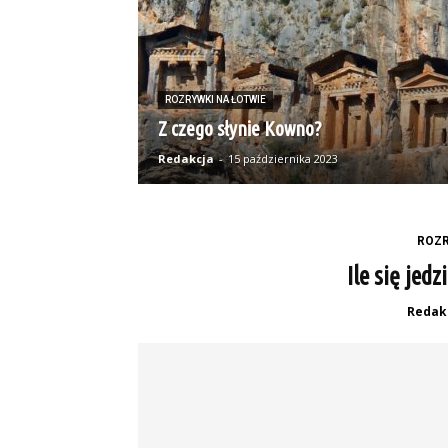
ROZRYWKI NA ŁOTWIE
Z czego słynie Kowno?
Redakcja
-
15 października 2023
ROZR
Ile się jedz
Redak