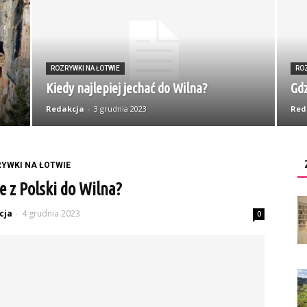
ROZRYWKI NA ŁOTWIE
ROZ
Kiedy najlepiej jechać do Wilna?
Gdz
Redakcja
-
3 grudnia 2023
Red
YWKI NA ŁOTWIE
ie z Polski do Wilna?
cja
4 grudnia 2023
-
0