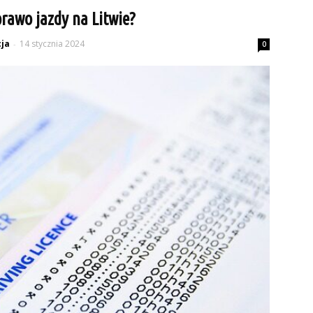
prawo jazdy na Litwie?
ja
14 stycznia 2024
-
0