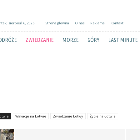
tek, sierpień 6, 2026
Strona główna
O nas
Reklama
Kontakt
ODRÓŻE
ZWIEDZANIE
MORZE
GÓRY
LAST MINUTE
otwie
Wakacje na Łotwie
Zwiedzanie Łotwy
Życie na Łotwie