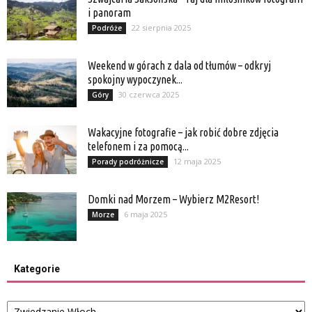
i panoram
22 sierpnia 2025
Podróże
Weekend w górach z dala od tłumów – odkryj
spokojny wypoczynek...
30 czerwca 2025
Góry
Wakacyjne fotografie – jak robić dobre zdjęcia
telefonem i za pomocą...
12 maja 2025
Porady podróżnicze
Domki nad Morzem – Wybierz M2Resort!
6 maja 2025
Morze
Kategorie
Kategorie