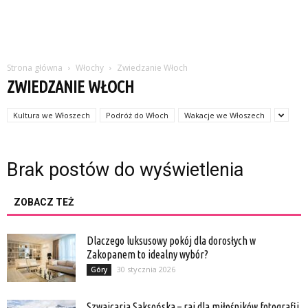
Strona główna
Włochy
Zwiedzanie Włoch
ZWIEDZANIE WŁOCH
Kultura we Włoszech
Podróż do Włoch
Wakacje we Włoszech
Brak postów do wyświetlenia
ZOBACZ TEŻ
Dlaczego luksusowy pokój dla dorosłych w
Zakopanem to idealny wybór?
30 stycznia 2026
Góry
Szwajcaria Saksońska – raj dla miłośników fotografii