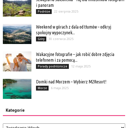
i panoram
22 sierpnia 2025
Podróże
Weekend w górach z dala od tłumów – odkryj
spokojny wypoczynek...
30 czerwca 2025
Góry
Wakacyjne fotografie – jak robić dobre zdjęcia
telefonem i za pomocą...
12 maja 2025
Porady podróżnicze
Domki nad Morzem – Wybierz M2Resort!
6 maja 2025
Morze
Kategorie
Kategorie