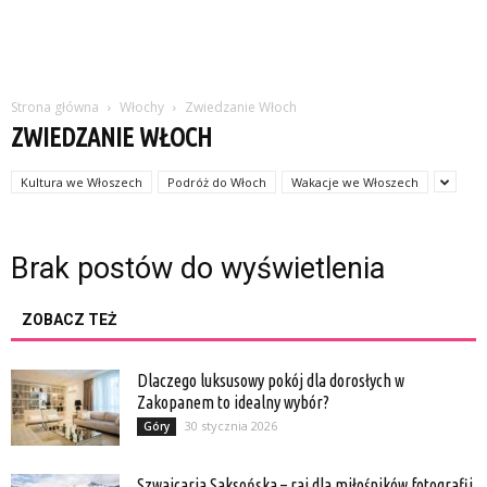
Strona główna
Włochy
Zwiedzanie Włoch
ZWIEDZANIE WŁOCH
Kultura we Włoszech
Podróż do Włoch
Wakacje we Włoszech
Brak postów do wyświetlenia
ZOBACZ TEŻ
Dlaczego luksusowy pokój dla dorosłych w
Zakopanem to idealny wybór?
30 stycznia 2026
Góry
Szwajcaria Saksońska – raj dla miłośników fotografii