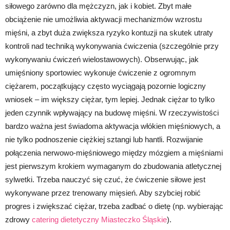
siłowego zarówno dla mężczyzn, jak i kobiet. Zbyt małe
obciążenie nie umożliwia aktywacji mechanizmów wzrostu
mięśni, a zbyt duża zwiększa ryzyko kontuzji na skutek utraty
kontroli nad techniką wykonywania ćwiczenia (szczególnie przy
wykonywaniu ćwiczeń wielostawowych). Obserwując, jak
umięśniony sportowiec wykonuje ćwiczenie z ogromnym
ciężarem, początkujący często wyciągają pozornie logiczny
wniosek – im większy ciężar, tym lepiej. Jednak ciężar to tylko
jeden czynnik wpływający na budowę mięśni. W rzeczywistości
bardzo ważna jest świadoma aktywacja włókien mięśniowych, a
nie tylko podnoszenie ciężkiej sztangi lub hantli. Rozwijanie
połączenia nerwowo-mięśniowego między mózgiem a mięśniami
jest pierwszym krokiem wymaganym do zbudowania atletycznej
sylwetki. Trzeba nauczyć się czuć, że ćwiczenie siłowe jest
wykonywane przez trenowany mięsień. Aby szybciej robić
progres i zwiększać ciężar, trzeba zadbać o dietę (np. wybierając
zdrowy
catering dietetyczny Miasteczko Śląskie
).