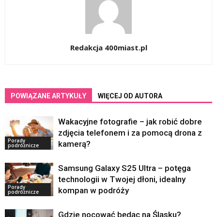
Redakcja 400miast.pl
POWIĄZANE ARTYKUŁY
WIĘCEJ OD AUTORA
Wakacyjne fotografie – jak robić dobre
zdjęcia telefonem i za pomocą drona z
Porady
kamerą?
podróżnicze
Samsung Galaxy S25 Ultra – potęga
technologii w Twojej dłoni, idealny
Porady
kompan w podróży
podróżnicze
Gdzie nocować będąc na Śląsku?