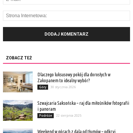
ZOBACZ TEŻ
Dlaczego luksusowy pokój dla dorosłych w
Zakopanem to idealny wybór?
30 stycznia 2026
Góry
Szwajcaria Saksońska – raj dla miłośników fotografii
i panoram
22 sierpnia 2025
Podróże
Weekend w górach z dala od tłumów – odkryj