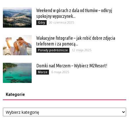
Weekend w górach z dala od tłumów – odkryj
spokojny wypoczynek...
30 czerwca 2025
Góry
Wakacyjne fotografie – jak robić dobre zdjęcia
telefonem i za pomocą...
12 maja 2025
Porady podróżnicze
Domki nad Morzem – Wybierz M2Resort!
6 maja 2025
Morze
Kategorie
Kategorie