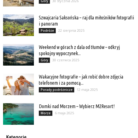
30 stycznia 2026
Góry
Szwajcaria Saksońska – raj dla miłośników fotografii
i panoram
22 sierpnia 2025
Podróże
Weekend w górach z dala od tłumów – odkryj
spokojny wypoczynek...
30 czerwca 2025
Góry
Wakacyjne fotografie – jak robić dobre zdjęcia
telefonem i za pomocą...
12 maja 2025
Porady podróżnicze
Domki nad Morzem – Wybierz M2Resort!
6 maja 2025
Morze
Kategorie