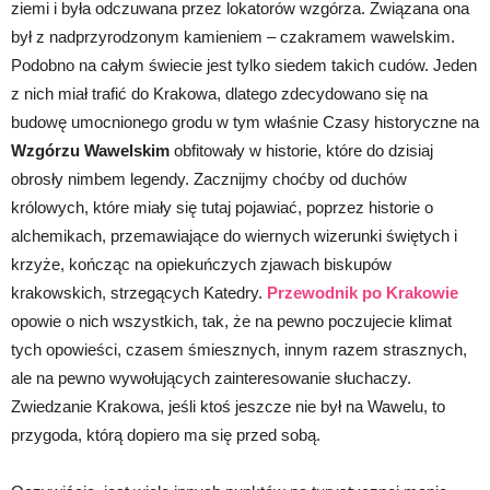
ziemi i była odczuwana przez lokatorów wzgórza. Związana ona
był z nadprzyrodzonym kamieniem – czakramem wawelskim.
Podobno na całym świecie jest tylko siedem takich cudów. Jeden
z nich miał trafić do Krakowa, dlatego zdecydowano się na
budowę umocnionego grodu w tym właśnie Czasy historyczne na
Wzgórzu Wawelskim
obfitowały w historie, które do dzisiaj
obrosły nimbem legendy. Zacznijmy choćby od duchów
królowych, które miały się tutaj pojawiać, poprzez historie o
alchemikach, przemawiające do wiernych wizerunki świętych i
krzyże, kończąc na opiekuńczych zjawach biskupów
krakowskich, strzegących Katedry.
Przewodnik po Krakowie
opowie o nich wszystkich, tak, że na pewno poczujecie klimat
tych opowieści, czasem śmiesznych, innym razem strasznych,
ale na pewno wywołujących zainteresowanie słuchaczy.
Zwiedzanie Krakowa, jeśli ktoś jeszcze nie był na Wawelu, to
przygoda, którą dopiero ma się przed sobą.