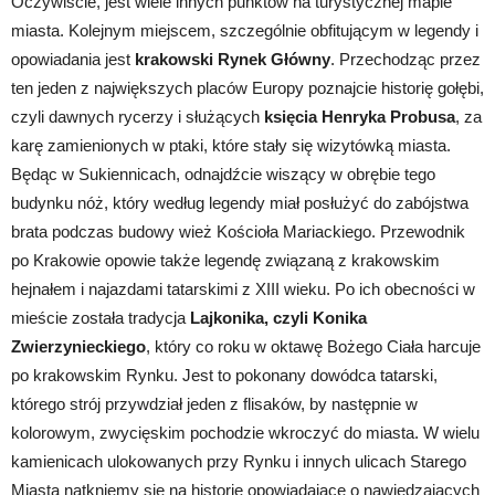
Oczywiście, jest wiele innych punktów na turystycznej mapie
miasta. Kolejnym miejscem, szczególnie obfitującym w legendy i
opowiadania jest
krakowski Rynek Główny
. Przechodząc przez
ten jeden z największych placów Europy poznajcie historię gołębi,
czyli dawnych rycerzy i służących
księcia Henryka Probusa
, za
karę zamienionych w ptaki, które stały się wizytówką miasta.
Będąc w Sukiennicach, odnajdźcie wiszący w obrębie tego
budynku nóż, który według legendy miał posłużyć do zabójstwa
brata podczas budowy wież Kościoła Mariackiego. Przewodnik
po Krakowie opowie także legendę związaną z krakowskim
hejnałem i najazdami tatarskimi z XIII wieku. Po ich obecności w
mieście została tradycja
Lajkonika, czyli
Konika
Zwierzynieckiego
, który co roku w oktawę Bożego Ciała harcuje
po krakowskim Rynku. Jest to pokonany dowódca tatarski,
którego strój przywdział jeden z flisaków, by następnie w
kolorowym, zwycięskim pochodzie wkroczyć do miasta. W wielu
kamienicach ulokowanych przy Rynku i innych ulicach Starego
Miasta natkniemy się na historie opowiadające o nawiedzających