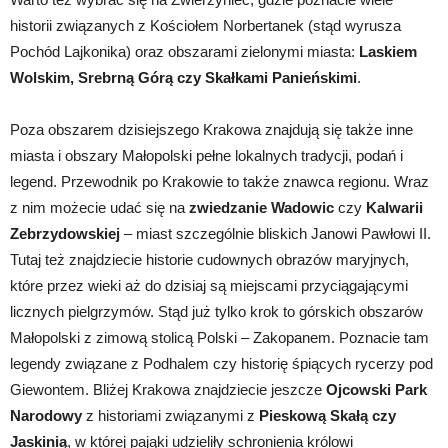
historii związanych z Kościołem Norbertanek (stąd wyrusza
Pochód Lajkonika) oraz obszarami zielonymi miasta:
Laskiem
Wolskim, Srebrną Górą czy Skałkami Panieńskimi
.
Poza obszarem dzisiejszego Krakowa znajdują się także inne
miasta i obszary Małopolski pełne lokalnych tradycji, podań i
legend. Przewodnik po Krakowie to także znawca regionu. Wraz
z nim możecie udać się na
zwiedzanie Wadowic
czy
Kalwarii
Zebrzydowskiej
– miast szczególnie bliskich Janowi Pawłowi II.
Tutaj też znajdziecie historie cudownych obrazów maryjnych,
które przez wieki aż do dzisiaj są miejscami przyciągającymi
licznych pielgrzymów. Stąd już tylko krok to górskich obszarów
Małopolski z zimową stolicą Polski – Zakopanem. Poznacie tam
legendy związane z Podhalem czy historię śpiących rycerzy pod
Giewontem. Bliżej Krakowa znajdziecie jeszcze
Ojcowski Park
Narodowy
z historiami związanymi z
Pieskową Skałą czy
Jaskinią
, w której pająki udzieliły schronienia królowi