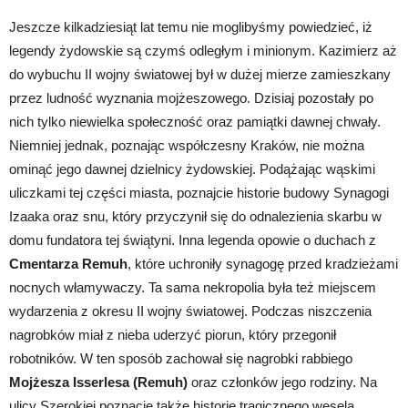
Jeszcze kilkadziesiąt lat temu nie moglibyśmy powiedzieć, iż
legendy żydowskie są czymś odległym i minionym. Kazimierz aż
do wybuchu II wojny światowej był w dużej mierze zamieszkany
przez ludność wyznania mojżeszowego. Dzisiaj pozostały po
nich tylko niewielka społeczność oraz pamiątki dawnej chwały.
Niemniej jednak, poznając współczesny Kraków, nie można
ominąć jego dawnej dzielnicy żydowskiej. Podążając wąskimi
uliczkami tej części miasta, poznajcie historie budowy Synagogi
Izaaka oraz snu, który przyczynił się do odnalezienia skarbu w
domu fundatora tej świątyni. Inna legenda opowie o duchach z
Cmentarza Remuh
, które uchroniły synagogę przed kradzieżami
nocnych włamywaczy. Ta sama nekropolia była też miejscem
wydarzenia z okresu II wojny światowej. Podczas niszczenia
nagrobków miał z nieba uderzyć piorun, który przegonił
robotników. W ten sposób zachował się nagrobki rabbiego
Mojżesza Isserlesa (Remuh)
oraz członków jego rodziny. Na
ulicy Szerokiej poznacie także historię tragicznego wesela,