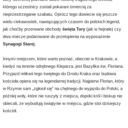
którego uczestnicy zostali pokarani śmiercią za
nieprzestrzeganie szabatu. Oprócz tego dowiecie się jeszcze
wielu ciekawostek, nawiązujących czasem do polskich legend,
jak choćby przerwane obchody
święta Tory
(jak w hejnale) czy
dwa miecze podarowane do przetopienia na wyposażenie
Synagogi Starej
.
Innymi miejscem, które warto poznać, obecnie w Krakowie, a
kiedyś na terenie odrębnego Kleparza, jest Bazylika św. Floriana.
Przyjazd relikwii tego świętego do Grodu Kraka oraz budowa
kościoła opiera się na legendarnej tradycji. Najpierw Florian, który
w Rzymie sam „zgłosił się” na chętnego do wyjazdu do Polski, a
później woły, które nie ruszyły z miejsca, dopóki król i biskup nie
obiecali, że wybudują świątynie w miejscu, gdzie stoi dzisiejszy
kościół.