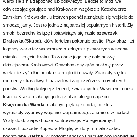
warto się z nią zapoznać lub odświeżyć. Będzie to możliwe
odwiedzając górujące nad Krakowem wzgórze z Katedrą oraz
Zamkiem Królewskim, u których podnóża znajduje się wejście do
smoczej jamy. Jest to jedna z najbardziej popularnych historii. Zły
smok, bezradny książę i pojawiający się nagle
szewczyk
Dratewka (Skuba)
, który fortelem pokonuje bestie. Przy okazji tej
legendy warto też wspomnieć o jednym z pierwszych władców
miasta – księciu Kraku. To właśnie jego imię dało nazwę
dzisiejszemu Krakowowi. Oswobodzony gród miał się przez
wieki cieszyć długimi okresami glorii i chwały. Zdarzały się też
momenty straszliwych najazdów i zagrożeń ze strony obcych
państw. Według kolejnej z legend, związanych z Wawelem, córka
księcia Kraka miała być jedną z ofiar takiego najazdu.
Księżniczka Wanda
miała być piękną kobietą, po którą
wyruszały wyprawy wojenne. Jej samobójcza śmierć w nurtach
Wisły do dzisiaj wzbudza kontrowersje. Po legendarnych
czasach pozostał Kopiec w Mogile, w którym miała zostać
pochowana księżna. W podobny sposób upamiętniono również jej